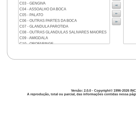
C03 - GENGIVA
C04 - ASSOALHO DA BOCA
C05 - PALATO
C06 - OUTRAS PARTES DA BOCA
C07 - GLANDULA PAROTIDA
C08 - OUTRAS GLANDULAS SALIVARES MAIORES
C09 - AMIGDALA
C10 - OROFARINGE
C11 - NASOFARINGE
C12 - SEIO PIRIFORME
C13 - HIPOFARINGE
C14 - LOCALIZACOES MAL DEFINIDAS DA FARINGE
C15 - ESOFAGO
C16 - ESTOMAGO
C17 - INTESTINO DELGADO
C18 - COLON
Versão: 2.0.0 - Copyright© 1996-2026 INC
A reprodução, total ou parcial, das informações contidas nessa pági
C19 - JUNCAO RETOSSIGMOIDE
C20 - RETO
C21 - ANUS E CANAL ANAL
C22 - FIGADO E VIAS BILIARES INTRA-HEPATICAS
C23 - VESICULA BILIAR
C24 - OUTRAS PARTES DAS VIAS BILIARES
C25 - PANCREAS