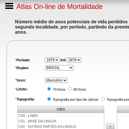
Atlas On-line de Mortalidade
Número médio de anos potenciais de vida perdidos p
segundo localidade, por período, partindo da premis
anos.
*
Período:
Até
*
Regiao:
*
Sexo:
*
Limite:
70 Anos
80 Anos
*
Topografia:
Topografia por tipo de câncer
Topografia po
CIDS
C00 - LABIO
C01 - BASE DA LINGUA
C02 - OUTRAS PARTES DA LINGUA