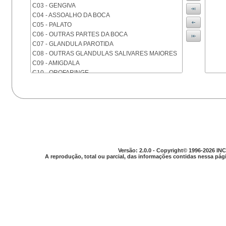
C03 - GENGIVA
C04 - ASSOALHO DA BOCA
C05 - PALATO
C06 - OUTRAS PARTES DA BOCA
C07 - GLANDULA PAROTIDA
C08 - OUTRAS GLANDULAS SALIVARES MAIORES
C09 - AMIGDALA
C10 - OROFARINGE
C11 - NASOFARINGE
C12 - SEIO PIRIFORME
C13 - HIPOFARINGE
C14 - LOCALIZACOES MAL DEFINIDAS DA FARINGE
C15 - ESOFAGO
C16 - ESTOMAGO
C17 - INTESTINO DELGADO
C18 - COLON
Versão: 2.0.0 - Copyright© 1996-2026 INC
A reprodução, total ou parcial, das informações contidas nessa pági
C19 - JUNCAO RETOSSIGMOIDE
C20 - RETO
C21 - ANUS E CANAL ANAL
C22 - FIGADO E VIAS BILIARES INTRA-HEPATICAS
C23 - VESICULA BILIAR
C24 - OUTRAS PARTES DAS VIAS BILIARES
C25 - PANCREAS