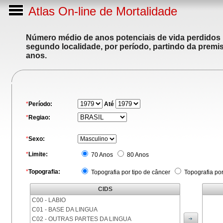
Atlas On-line de Mortalidade
Número médio de anos potenciais de vida perdidos p
segundo localidade, por período, partindo da premis
anos.
*
Período:
Até
*
Regiao:
*
Sexo:
*
Limite:
70 Anos
80 Anos
*
Topografia:
Topografia por tipo de câncer
Topografia po
CIDS
C00 - LABIO
C01 - BASE DA LINGUA
C02 - OUTRAS PARTES DA LINGUA