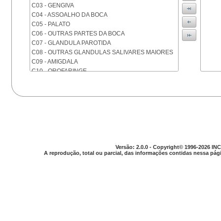
C03 - GENGIVA
C04 - ASSOALHO DA BOCA
C05 - PALATO
C06 - OUTRAS PARTES DA BOCA
C07 - GLANDULA PAROTIDA
C08 - OUTRAS GLANDULAS SALIVARES MAIORES
C09 - AMIGDALA
C10 - OROFARINGE
C11 - NASOFARINGE
C12 - SEIO PIRIFORME
C13 - HIPOFARINGE
C14 - LOCALIZACOES MAL DEFINIDAS DA FARINGE
C15 - ESOFAGO
C16 - ESTOMAGO
C17 - INTESTINO DELGADO
C18 - COLON
Versão: 2.0.0 - Copyright© 1996-2026 INC
A reprodução, total ou parcial, das informações contidas nessa pági
C19 - JUNCAO RETOSSIGMOIDE
C20 - RETO
C21 - ANUS E CANAL ANAL
C22 - FIGADO E VIAS BILIARES INTRA-HEPATICAS
C23 - VESICULA BILIAR
C24 - OUTRAS PARTES DAS VIAS BILIARES
C25 - PANCREAS