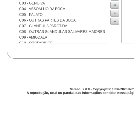
C03 - GENGIVA
C04 - ASSOALHO DA BOCA
C05 - PALATO
C06 - OUTRAS PARTES DA BOCA
C07 - GLANDULA PAROTIDA
C08 - OUTRAS GLANDULAS SALIVARES MAIORES
C09 - AMIGDALA
C10 - OROFARINGE
C11 - NASOFARINGE
C12 - SEIO PIRIFORME
C13 - HIPOFARINGE
C14 - LOCALIZACOES MAL DEFINIDAS DA FARINGE
C15 - ESOFAGO
C16 - ESTOMAGO
C17 - INTESTINO DELGADO
C18 - COLON
Versão: 2.0.0 - Copyright© 1996-2026 INC
A reprodução, total ou parcial, das informações contidas nessa pági
C19 - JUNCAO RETOSSIGMOIDE
C20 - RETO
C21 - ANUS E CANAL ANAL
C22 - FIGADO E VIAS BILIARES INTRA-HEPATICAS
C23 - VESICULA BILIAR
C24 - OUTRAS PARTES DAS VIAS BILIARES
C25 - PANCREAS