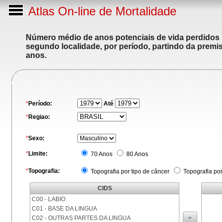
Atlas On-line de Mortalidade
Número médio de anos potenciais de vida perdidos p
segundo localidade, por período, partindo da premis
anos.
*
Período:
Até
*
Regiao:
*
Sexo:
*
Limite:
70 Anos
80 Anos
*
Topografia:
Topografia por tipo de câncer
Topografia po
CIDS
C00 - LABIO
C01 - BASE DA LINGUA
C02 - OUTRAS PARTES DA LINGUA