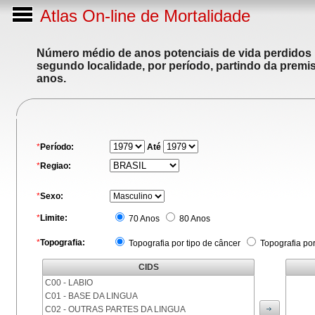
Atlas On-line de Mortalidade
Número médio de anos potenciais de vida perdidos p
segundo localidade, por período, partindo da premis
anos.
*
Período:
Até
*
Regiao:
*
Sexo:
*
Limite:
70 Anos
80 Anos
*
Topografia:
Topografia por tipo de câncer
Topografia po
CIDS
C00 - LABIO
C01 - BASE DA LINGUA
C02 - OUTRAS PARTES DA LINGUA