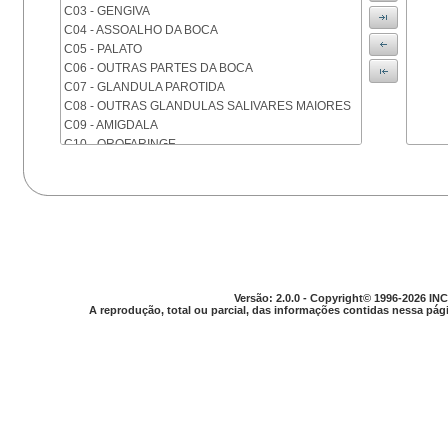
C03 - GENGIVA
C04 - ASSOALHO DA BOCA
C05 - PALATO
C06 - OUTRAS PARTES DA BOCA
C07 - GLANDULA PAROTIDA
C08 - OUTRAS GLANDULAS SALIVARES MAIORES
C09 - AMIGDALA
C10 - OROFARINGE
C11 - NASOFARINGE
C12 - SEIO PIRIFORME
C13 - HIPOFARINGE
C14 - LOCALIZACOES MAL DEFINIDAS DA FARINGE
C15 - ESOFAGO
C16 - ESTOMAGO
C17 - INTESTINO DELGADO
C18 - COLON
Versão: 2.0.0 - Copyright© 1996-2026 INC
A reprodução, total ou parcial, das informações contidas nessa pági
C19 - JUNCAO RETOSSIGMOIDE
C20 - RETO
C21 - ANUS E CANAL ANAL
C22 - FIGADO E VIAS BILIARES INTRA-HEPATICAS
C23 - VESICULA BILIAR
C24 - OUTRAS PARTES DAS VIAS BILIARES
C25 - PANCREAS