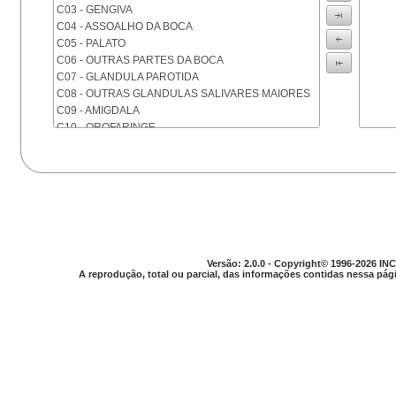
C03 - GENGIVA
C04 - ASSOALHO DA BOCA
C05 - PALATO
C06 - OUTRAS PARTES DA BOCA
C07 - GLANDULA PAROTIDA
C08 - OUTRAS GLANDULAS SALIVARES MAIORES
C09 - AMIGDALA
C10 - OROFARINGE
C11 - NASOFARINGE
C12 - SEIO PIRIFORME
C13 - HIPOFARINGE
C14 - LOCALIZACOES MAL DEFINIDAS DA FARINGE
C15 - ESOFAGO
C16 - ESTOMAGO
C17 - INTESTINO DELGADO
C18 - COLON
Versão: 2.0.0 - Copyright© 1996-2026 INC
A reprodução, total ou parcial, das informações contidas nessa pági
C19 - JUNCAO RETOSSIGMOIDE
C20 - RETO
C21 - ANUS E CANAL ANAL
C22 - FIGADO E VIAS BILIARES INTRA-HEPATICAS
C23 - VESICULA BILIAR
C24 - OUTRAS PARTES DAS VIAS BILIARES
C25 - PANCREAS