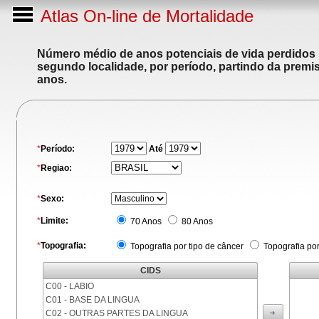
Atlas On-line de Mortalidade
Número médio de anos potenciais de vida perdidos p
segundo localidade, por período, partindo da premis
anos.
*
Período:
Até
*
Regiao:
*
Sexo:
*
Limite:
70 Anos
80 Anos
*
Topografia:
Topografia por tipo de câncer
Topografia po
CIDS
C00 - LABIO
C01 - BASE DA LINGUA
C02 - OUTRAS PARTES DA LINGUA