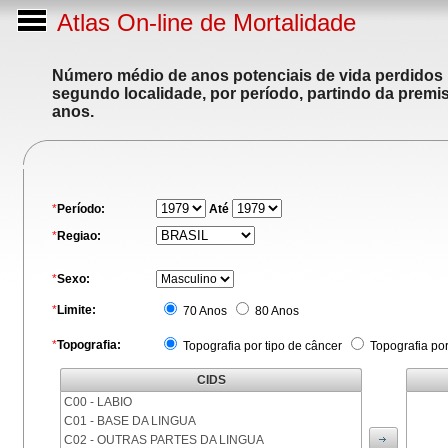
Atlas On-line de Mortalidade
Número médio de anos potenciais de vida perdidos p
segundo localidade, por período, partindo da premis
anos.
*
Período:
Até
*
Regiao:
*
Sexo:
*
Limite:
70 Anos
80 Anos
*
Topografia:
Topografia por tipo de câncer
Topografia po
CIDS
C00 - LABIO
C01 - BASE DA LINGUA
C02 - OUTRAS PARTES DA LINGUA