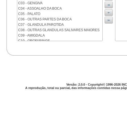
C03 - GENGIVA
C04 - ASSOALHO DA BOCA
C05 - PALATO
C06 - OUTRAS PARTES DA BOCA
C07 - GLANDULA PAROTIDA
C08 - OUTRAS GLANDULAS SALIVARES MAIORES
C09 - AMIGDALA
C10 - OROFARINGE
C11 - NASOFARINGE
C12 - SEIO PIRIFORME
C13 - HIPOFARINGE
C14 - LOCALIZACOES MAL DEFINIDAS DA FARINGE
C15 - ESOFAGO
C16 - ESTOMAGO
C17 - INTESTINO DELGADO
C18 - COLON
Versão: 2.0.0 - Copyright© 1996-2026 INC
A reprodução, total ou parcial, das informações contidas nessa pági
C19 - JUNCAO RETOSSIGMOIDE
C20 - RETO
C21 - ANUS E CANAL ANAL
C22 - FIGADO E VIAS BILIARES INTRA-HEPATICAS
C23 - VESICULA BILIAR
C24 - OUTRAS PARTES DAS VIAS BILIARES
C25 - PANCREAS