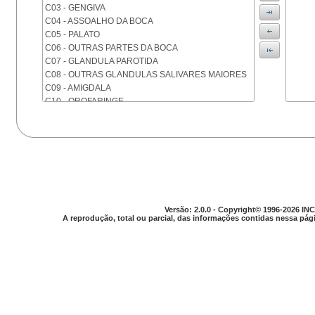
C03 - GENGIVA
C04 - ASSOALHO DA BOCA
C05 - PALATO
C06 - OUTRAS PARTES DA BOCA
C07 - GLANDULA PAROTIDA
C08 - OUTRAS GLANDULAS SALIVARES MAIORES
C09 - AMIGDALA
C10 - OROFARINGE
C11 - NASOFARINGE
C12 - SEIO PIRIFORME
C13 - HIPOFARINGE
C14 - LOCALIZACOES MAL DEFINIDAS DA FARINGE
C15 - ESOFAGO
C16 - ESTOMAGO
C17 - INTESTINO DELGADO
C18 - COLON
Versão: 2.0.0 - Copyright© 1996-2026 INC
A reprodução, total ou parcial, das informações contidas nessa pági
C19 - JUNCAO RETOSSIGMOIDE
C20 - RETO
C21 - ANUS E CANAL ANAL
C22 - FIGADO E VIAS BILIARES INTRA-HEPATICAS
C23 - VESICULA BILIAR
C24 - OUTRAS PARTES DAS VIAS BILIARES
C25 - PANCREAS