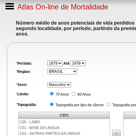
Atlas On-line de Mortalidade
Número médio de anos potenciais de vida perdidos p
segundo localidade, por período, partindo da premis
anos.
*
Período:
Até
*
Regiao:
*
Sexo:
*
Limite:
70 Anos
80 Anos
*
Topografia:
Topografia por tipo de câncer
Topografia po
CIDS
C00 - LABIO
C01 - BASE DA LINGUA
C02 - OUTRAS PARTES DA LINGUA