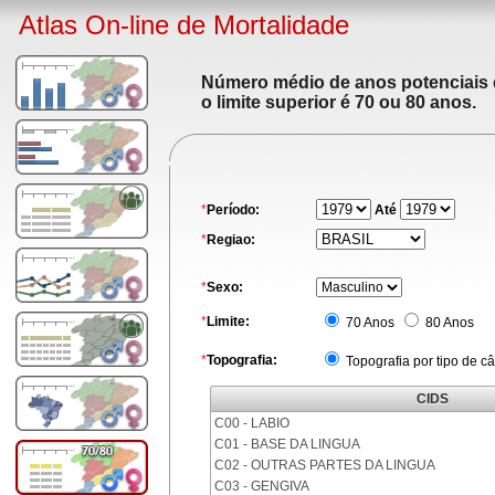
Atlas On-line de Mortalidade
Número médio de anos potenciais de
o limite superior é 70 ou 80 anos.
*
Período:
Até
*
Regiao:
*
Sexo:
*
Limite:
70 Anos
80 Anos
*
Topografia:
Topografia por tipo de c
CIDS
C00 - LABIO
C01 - BASE DA LINGUA
C02 - OUTRAS PARTES DA LINGUA
C03 - GENGIVA