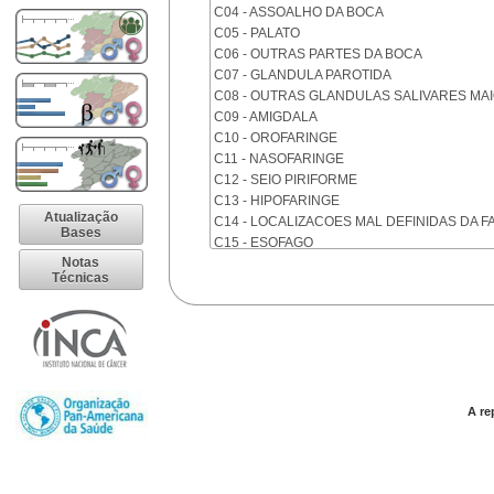
C04 - ASSOALHO DA BOCA
C05 - PALATO
C06 - OUTRAS PARTES DA BOCA
C07 - GLANDULA PAROTIDA
C08 - OUTRAS GLANDULAS SALIVARES MA
C09 - AMIGDALA
C10 - OROFARINGE
C11 - NASOFARINGE
C12 - SEIO PIRIFORME
C13 - HIPOFARINGE
Atualização
C14 - LOCALIZACOES MAL DEFINIDAS DA F
Bases
C15 - ESOFAGO
Notas
C16 - ESTOMAGO
Técnicas
C17 - INTESTINO DELGADO
C18 - COLON
C19 - JUNCAO RETOSSIGMOIDE
C20 - RETO
C21 - ANUS E CANAL ANAL
C22 - FIGADO E VIAS BILIARES INTRA-HEPA
C23 - VESICULA BILIAR
A re
C24 - OUTRAS PARTES DAS VIAS BILIARES
C25 - PANCREAS
C26 - LOCALIZACOES MAL DEFINIDAS NO 