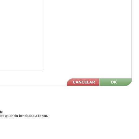
de
 e quando for citada a fonte.