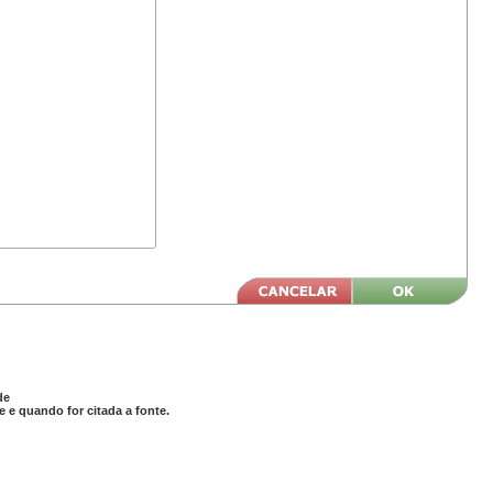
de
 e quando for citada a fonte.