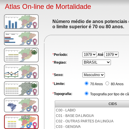
Atlas On-line de Mortalidade
Número médio de anos potenciais de
o limite superior é 70 ou 80 anos.
*
Período:
Até
*
Regiao:
*
Sexo:
*
Limite:
70 Anos
80 Anos
*
Topografia:
Topografia por tipo de c
CIDS
C00 - LABIO
C01 - BASE DA LINGUA
C02 - OUTRAS PARTES DA LINGUA
C03 - GENGIVA