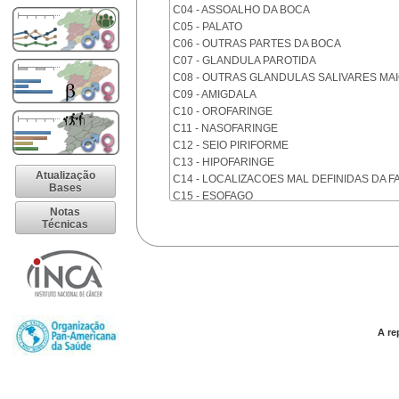
C04 - ASSOALHO DA BOCA
C05 - PALATO
C06 - OUTRAS PARTES DA BOCA
C07 - GLANDULA PAROTIDA
C08 - OUTRAS GLANDULAS SALIVARES MA
C09 - AMIGDALA
C10 - OROFARINGE
C11 - NASOFARINGE
C12 - SEIO PIRIFORME
C13 - HIPOFARINGE
Atualização
C14 - LOCALIZACOES MAL DEFINIDAS DA F
Bases
C15 - ESOFAGO
Notas
C16 - ESTOMAGO
Técnicas
C17 - INTESTINO DELGADO
C18 - COLON
C19 - JUNCAO RETOSSIGMOIDE
C20 - RETO
C21 - ANUS E CANAL ANAL
C22 - FIGADO E VIAS BILIARES INTRA-HEPA
C23 - VESICULA BILIAR
A re
C24 - OUTRAS PARTES DAS VIAS BILIARES
C25 - PANCREAS
C26 - LOCALIZACOES MAL DEFINIDAS NO 