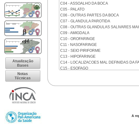
C04 - ASSOALHO DA BOCA
C05 - PALATO
C06 - OUTRAS PARTES DA BOCA
C07 - GLANDULA PAROTIDA
C08 - OUTRAS GLANDULAS SALIVARES MA
C09 - AMIGDALA
C10 - OROFARINGE
C11 - NASOFARINGE
C12 - SEIO PIRIFORME
C13 - HIPOFARINGE
Atualização
C14 - LOCALIZACOES MAL DEFINIDAS DA F
Bases
C15 - ESOFAGO
Notas
C16 - ESTOMAGO
Técnicas
C17 - INTESTINO DELGADO
C18 - COLON
C19 - JUNCAO RETOSSIGMOIDE
C20 - RETO
C21 - ANUS E CANAL ANAL
C22 - FIGADO E VIAS BILIARES INTRA-HEPA
C23 - VESICULA BILIAR
A re
C24 - OUTRAS PARTES DAS VIAS BILIARES
C25 - PANCREAS
C26 - LOCALIZACOES MAL DEFINIDAS NO 