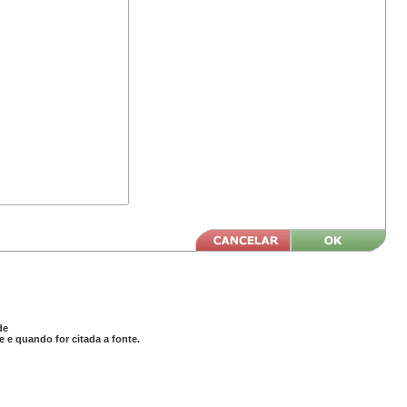
de
 e quando for citada a fonte.