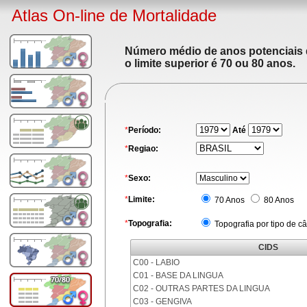
Atlas On-line de Mortalidade
Número médio de anos potenciais de
o limite superior é 70 ou 80 anos.
*
Período:
Até
*
Regiao:
*
Sexo:
*
Limite:
70 Anos
80 Anos
*
Topografia:
Topografia por tipo de c
CIDS
C00 - LABIO
C01 - BASE DA LINGUA
C02 - OUTRAS PARTES DA LINGUA
C03 - GENGIVA