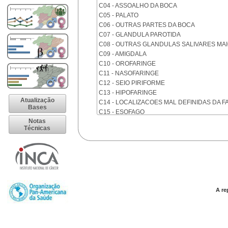
C04 - ASSOALHO DA BOCA
C05 - PALATO
C06 - OUTRAS PARTES DA BOCA
C07 - GLANDULA PAROTIDA
C08 - OUTRAS GLANDULAS SALIVARES MA
C09 - AMIGDALA
C10 - OROFARINGE
C11 - NASOFARINGE
C12 - SEIO PIRIFORME
C13 - HIPOFARINGE
Atualização
C14 - LOCALIZACOES MAL DEFINIDAS DA F
Bases
C15 - ESOFAGO
Notas
C16 - ESTOMAGO
Técnicas
C17 - INTESTINO DELGADO
C18 - COLON
C19 - JUNCAO RETOSSIGMOIDE
C20 - RETO
C21 - ANUS E CANAL ANAL
C22 - FIGADO E VIAS BILIARES INTRA-HEPA
C23 - VESICULA BILIAR
A re
C24 - OUTRAS PARTES DAS VIAS BILIARES
C25 - PANCREAS
C26 - LOCALIZACOES MAL DEFINIDAS NO 