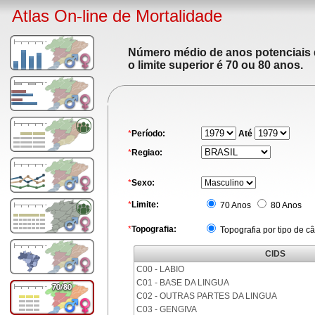
Atlas On-line de Mortalidade
Número médio de anos potenciais de
o limite superior é 70 ou 80 anos.
*
Período:
Até
*
Regiao:
*
Sexo:
*
Limite:
70 Anos
80 Anos
*
Topografia:
Topografia por tipo de c
CIDS
C00 - LABIO
C01 - BASE DA LINGUA
C02 - OUTRAS PARTES DA LINGUA
C03 - GENGIVA