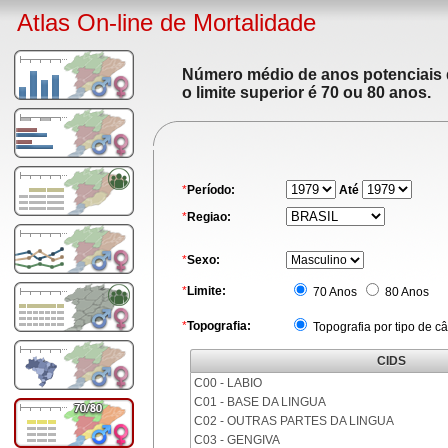
Atlas On-line de Mortalidade
Número médio de anos potenciais de
o limite superior é 70 ou 80 anos.
*
Período:
Até
*
Regiao:
*
Sexo:
*
Limite:
70 Anos
80 Anos
*
Topografia:
Topografia por tipo de c
CIDS
C00 - LABIO
C01 - BASE DA LINGUA
C02 - OUTRAS PARTES DA LINGUA
C03 - GENGIVA