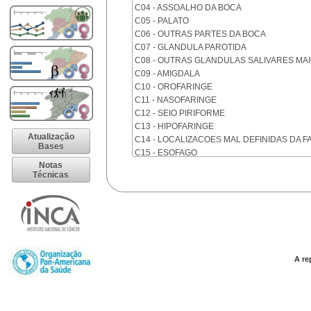
C04 - ASSOALHO DA BOCA
C05 - PALATO
C06 - OUTRAS PARTES DA BOCA
C07 - GLANDULA PAROTIDA
C08 - OUTRAS GLANDULAS SALIVARES MA
C09 - AMIGDALA
C10 - OROFARINGE
C11 - NASOFARINGE
C12 - SEIO PIRIFORME
C13 - HIPOFARINGE
Atualização
C14 - LOCALIZACOES MAL DEFINIDAS DA F
Bases
C15 - ESOFAGO
Notas
C16 - ESTOMAGO
Técnicas
C17 - INTESTINO DELGADO
C18 - COLON
C19 - JUNCAO RETOSSIGMOIDE
C20 - RETO
C21 - ANUS E CANAL ANAL
C22 - FIGADO E VIAS BILIARES INTRA-HEPA
C23 - VESICULA BILIAR
A re
C24 - OUTRAS PARTES DAS VIAS BILIARES
C25 - PANCREAS
C26 - LOCALIZACOES MAL DEFINIDAS NO 