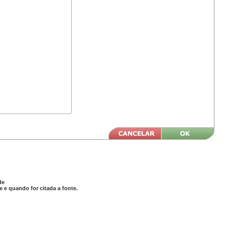
de
 e quando for citada a fonte.