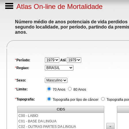
Atlas On-line de Mortalidade
Número médio de anos potenciais de vida perdidos p
segundo localidade, por período, partindo da premis
anos.
*
Período:
Até
*
Regiao:
*
Sexo:
*
Limite:
70 Anos
80 Anos
*
Topografia:
Topografia por tipo de câncer
Topografia po
CIDS
C00 - LABIO
C01 - BASE DA LINGUA
C02 - OUTRAS PARTES DA LINGUA