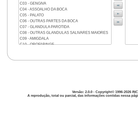
C03 - GENGIVA
C04 - ASSOALHO DA BOCA
C05 - PALATO
C06 - OUTRAS PARTES DA BOCA
C07 - GLANDULA PAROTIDA
C08 - OUTRAS GLANDULAS SALIVARES MAIORES
C09 - AMIGDALA
C10 - OROFARINGE
C11 - NASOFARINGE
C12 - SEIO PIRIFORME
C13 - HIPOFARINGE
C14 - LOCALIZACOES MAL DEFINIDAS DA FARINGE
C15 - ESOFAGO
C16 - ESTOMAGO
C17 - INTESTINO DELGADO
C18 - COLON
Versão: 2.0.0 - Copyright© 1996-2026 INC
A reprodução, total ou parcial, das informações contidas nessa pági
C19 - JUNCAO RETOSSIGMOIDE
C20 - RETO
C21 - ANUS E CANAL ANAL
C22 - FIGADO E VIAS BILIARES INTRA-HEPATICAS
C23 - VESICULA BILIAR
C24 - OUTRAS PARTES DAS VIAS BILIARES
C25 - PANCREAS