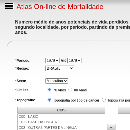
Atlas On-line de Mortalidade
Número médio de anos potenciais de vida perdidos p
segundo localidade, por período, partindo da premis
anos.
*
Período:
Até
*
Regiao:
*
Sexo:
*
Limite:
70 Anos
80 Anos
*
Topografia:
Topografia por tipo de câncer
Topografia po
CIDS
C00 - LABIO
C01 - BASE DA LINGUA
C02 - OUTRAS PARTES DA LINGUA