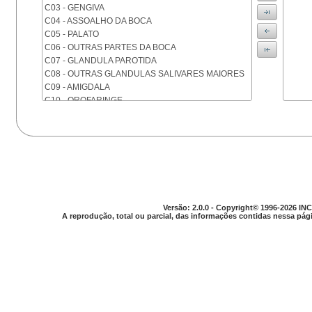
C03 - GENGIVA
C04 - ASSOALHO DA BOCA
C05 - PALATO
C06 - OUTRAS PARTES DA BOCA
C07 - GLANDULA PAROTIDA
C08 - OUTRAS GLANDULAS SALIVARES MAIORES
C09 - AMIGDALA
C10 - OROFARINGE
C11 - NASOFARINGE
C12 - SEIO PIRIFORME
C13 - HIPOFARINGE
C14 - LOCALIZACOES MAL DEFINIDAS DA FARINGE
C15 - ESOFAGO
C16 - ESTOMAGO
C17 - INTESTINO DELGADO
C18 - COLON
Versão: 2.0.0 - Copyright© 1996-2026 INC
A reprodução, total ou parcial, das informações contidas nessa pági
C19 - JUNCAO RETOSSIGMOIDE
C20 - RETO
C21 - ANUS E CANAL ANAL
C22 - FIGADO E VIAS BILIARES INTRA-HEPATICAS
C23 - VESICULA BILIAR
C24 - OUTRAS PARTES DAS VIAS BILIARES
C25 - PANCREAS