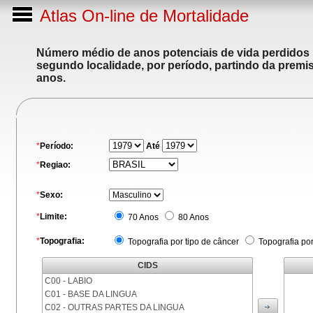
Atlas On-line de Mortalidade
Número médio de anos potenciais de vida perdidos p
segundo localidade, por período, partindo da premis
anos.
*
Período:
Até
*
Regiao:
*
Sexo:
*
Limite:
70 Anos
80 Anos
*
Topografia:
Topografia por tipo de câncer
Topografia po
CIDS
C00 - LABIO
C01 - BASE DA LINGUA
C02 - OUTRAS PARTES DA LINGUA