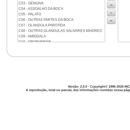
C03 - GENGIVA
C04 - ASSOALHO DA BOCA
C05 - PALATO
C06 - OUTRAS PARTES DA BOCA
C07 - GLANDULA PAROTIDA
C08 - OUTRAS GLANDULAS SALIVARES MAIORES
C09 - AMIGDALA
C10 - OROFARINGE
C11 - NASOFARINGE
C12 - SEIO PIRIFORME
C13 - HIPOFARINGE
C14 - LOCALIZACOES MAL DEFINIDAS DA FARINGE
C15 - ESOFAGO
C16 - ESTOMAGO
C17 - INTESTINO DELGADO
C18 - COLON
Versão: 2.0.0 - Copyright© 1996-2026 INC
A reprodução, total ou parcial, das informações contidas nessa pági
C19 - JUNCAO RETOSSIGMOIDE
C20 - RETO
C21 - ANUS E CANAL ANAL
C22 - FIGADO E VIAS BILIARES INTRA-HEPATICAS
C23 - VESICULA BILIAR
C24 - OUTRAS PARTES DAS VIAS BILIARES
C25 - PANCREAS