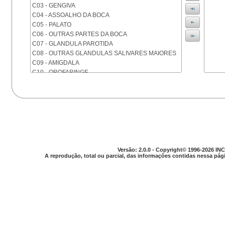
C03 - GENGIVA
C04 - ASSOALHO DA BOCA
C05 - PALATO
C06 - OUTRAS PARTES DA BOCA
C07 - GLANDULA PAROTIDA
C08 - OUTRAS GLANDULAS SALIVARES MAIORES
C09 - AMIGDALA
C10 - OROFARINGE
C11 - NASOFARINGE
C12 - SEIO PIRIFORME
C13 - HIPOFARINGE
C14 - LOCALIZACOES MAL DEFINIDAS DA FARINGE
C15 - ESOFAGO
C16 - ESTOMAGO
C17 - INTESTINO DELGADO
C18 - COLON
Versão: 2.0.0 - Copyright© 1996-2026 INC
A reprodução, total ou parcial, das informações contidas nessa pági
C19 - JUNCAO RETOSSIGMOIDE
C20 - RETO
C21 - ANUS E CANAL ANAL
C22 - FIGADO E VIAS BILIARES INTRA-HEPATICAS
C23 - VESICULA BILIAR
C24 - OUTRAS PARTES DAS VIAS BILIARES
C25 - PANCREAS