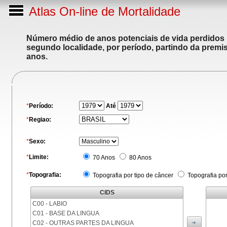
Atlas On-line de Mortalidade
Número médio de anos potenciais de vida perdidos p
segundo localidade, por período, partindo da premis
anos.
*
Período:
Até
*
Regiao:
*
Sexo:
*
Limite:
70 Anos
80 Anos
*
Topografia:
Topografia por tipo de câncer
Topografia po
CIDS
C00 - LABIO
C01 - BASE DA LINGUA
C02 - OUTRAS PARTES DA LINGUA