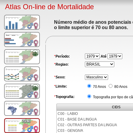
Atlas On-line de Mortalidade
Número médio de anos potenciais de
o limite superior é 70 ou 80 anos.
*
Período:
Até
*
Regiao:
*
Sexo:
*
Limite:
70 Anos
80 Anos
*
Topografia:
Topografia por tipo de c
CIDS
C00 - LABIO
C01 - BASE DA LINGUA
C02 - OUTRAS PARTES DA LINGUA
C03 - GENGIVA