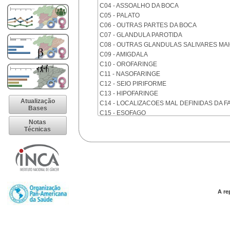
C04 - ASSOALHO DA BOCA
C05 - PALATO
C06 - OUTRAS PARTES DA BOCA
C07 - GLANDULA PAROTIDA
C08 - OUTRAS GLANDULAS SALIVARES MA
C09 - AMIGDALA
C10 - OROFARINGE
C11 - NASOFARINGE
C12 - SEIO PIRIFORME
C13 - HIPOFARINGE
Atualização
C14 - LOCALIZACOES MAL DEFINIDAS DA F
Bases
C15 - ESOFAGO
Notas
C16 - ESTOMAGO
Técnicas
C17 - INTESTINO DELGADO
C18 - COLON
C19 - JUNCAO RETOSSIGMOIDE
C20 - RETO
C21 - ANUS E CANAL ANAL
C22 - FIGADO E VIAS BILIARES INTRA-HEPA
C23 - VESICULA BILIAR
A re
C24 - OUTRAS PARTES DAS VIAS BILIARES
C25 - PANCREAS
C26 - LOCALIZACOES MAL DEFINIDAS NO 