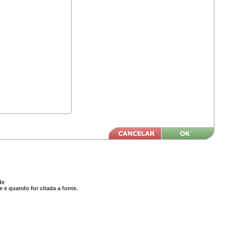
de
 e quando for citada a fonte.