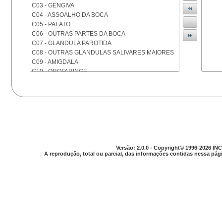
C03 - GENGIVA
C04 - ASSOALHO DA BOCA
C05 - PALATO
C06 - OUTRAS PARTES DA BOCA
C07 - GLANDULA PAROTIDA
C08 - OUTRAS GLANDULAS SALIVARES MAIORES
C09 - AMIGDALA
C10 - OROFARINGE
C11 - NASOFARINGE
C12 - SEIO PIRIFORME
C13 - HIPOFARINGE
C14 - LOCALIZACOES MAL DEFINIDAS DA FARINGE
C15 - ESOFAGO
C16 - ESTOMAGO
C17 - INTESTINO DELGADO
C18 - COLON
Versão: 2.0.0 - Copyright© 1996-2026 INC
A reprodução, total ou parcial, das informações contidas nessa pági
C19 - JUNCAO RETOSSIGMOIDE
C20 - RETO
C21 - ANUS E CANAL ANAL
C22 - FIGADO E VIAS BILIARES INTRA-HEPATICAS
C23 - VESICULA BILIAR
C24 - OUTRAS PARTES DAS VIAS BILIARES
C25 - PANCREAS