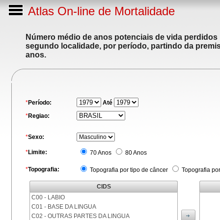
Atlas On-line de Mortalidade
Número médio de anos potenciais de vida perdidos p
segundo localidade, por período, partindo da premis
anos.
*
Período:
Até
*
Regiao:
*
Sexo:
*
Limite:
70 Anos
80 Anos
*
Topografia:
Topografia por tipo de câncer
Topografia po
CIDS
C00 - LABIO
C01 - BASE DA LINGUA
C02 - OUTRAS PARTES DA LINGUA