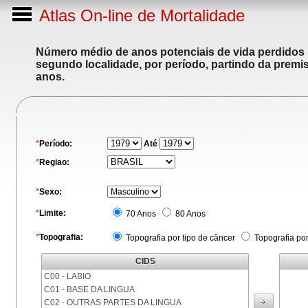
Atlas On-line de Mortalidade
Número médio de anos potenciais de vida perdidos p
segundo localidade, por período, partindo da premis
anos.
*
Período:
Até
*
Regiao:
*
Sexo:
*
Limite:
70 Anos
80 Anos
*
Topografia:
Topografia por tipo de câncer
Topografia po
CIDS
C00 - LABIO
C01 - BASE DA LINGUA
C02 - OUTRAS PARTES DA LINGUA