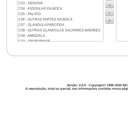
C03 - GENGIVA
C04 - ASSOALHO DA BOCA
C05 - PALATO
C06 - OUTRAS PARTES DA BOCA
C07 - GLANDULA PAROTIDA
C08 - OUTRAS GLANDULAS SALIVARES MAIORES
C09 - AMIGDALA
C10 - OROFARINGE
C11 - NASOFARINGE
C12 - SEIO PIRIFORME
C13 - HIPOFARINGE
C14 - LOCALIZACOES MAL DEFINIDAS DA FARINGE
C15 - ESOFAGO
C16 - ESTOMAGO
C17 - INTESTINO DELGADO
C18 - COLON
Versão: 2.0.0 - Copyright© 1996-2026 INC
A reprodução, total ou parcial, das informações contidas nessa pági
C19 - JUNCAO RETOSSIGMOIDE
C20 - RETO
C21 - ANUS E CANAL ANAL
C22 - FIGADO E VIAS BILIARES INTRA-HEPATICAS
C23 - VESICULA BILIAR
C24 - OUTRAS PARTES DAS VIAS BILIARES
C25 - PANCREAS