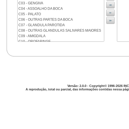
C03 - GENGIVA
C04 - ASSOALHO DA BOCA
C05 - PALATO
C06 - OUTRAS PARTES DA BOCA
C07 - GLANDULA PAROTIDA
C08 - OUTRAS GLANDULAS SALIVARES MAIORES
C09 - AMIGDALA
C10 - OROFARINGE
C11 - NASOFARINGE
C12 - SEIO PIRIFORME
C13 - HIPOFARINGE
C14 - LOCALIZACOES MAL DEFINIDAS DA FARINGE
C15 - ESOFAGO
C16 - ESTOMAGO
C17 - INTESTINO DELGADO
C18 - COLON
Versão: 2.0.0 - Copyright© 1996-2026 INC
A reprodução, total ou parcial, das informações contidas nessa pági
C19 - JUNCAO RETOSSIGMOIDE
C20 - RETO
C21 - ANUS E CANAL ANAL
C22 - FIGADO E VIAS BILIARES INTRA-HEPATICAS
C23 - VESICULA BILIAR
C24 - OUTRAS PARTES DAS VIAS BILIARES
C25 - PANCREAS