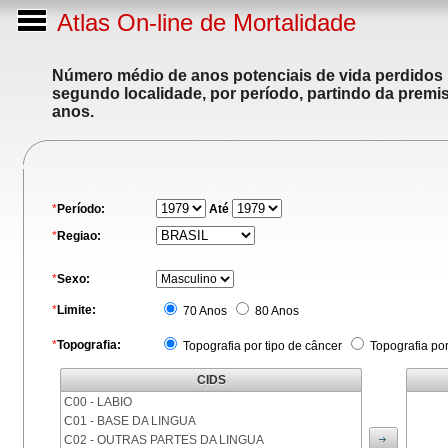
Atlas On-line de Mortalidade
Número médio de anos potenciais de vida perdidos p
segundo localidade, por período, partindo da premis
anos.
*
Período:
Até
*
Regiao:
*
Sexo:
*
Limite:
70 Anos
80 Anos
*
Topografia:
Topografia por tipo de câncer
Topografia po
CIDS
C00 - LABIO
C01 - BASE DA LINGUA
C02 - OUTRAS PARTES DA LINGUA