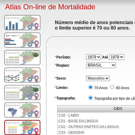
Atlas On-line de Mortalidade
Número médio de anos potenciais de
o limite superior é 70 ou 80 anos.
*
Período:
Até
*
Regiao:
*
Sexo:
*
Limite:
70 Anos
80 Anos
*
Topografia:
Topografia por tipo de c
CIDS
C00 - LABIO
C01 - BASE DA LINGUA
C02 - OUTRAS PARTES DA LINGUA
C03 - GENGIVA