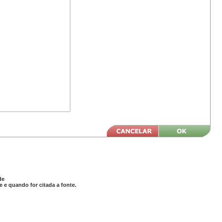
de
 e quando for citada a fonte.