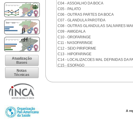
C04 - ASSOALHO DA BOCA
C05 - PALATO
C06 - OUTRAS PARTES DA BOCA
C07 - GLANDULA PAROTIDA
C08 - OUTRAS GLANDULAS SALIVARES MA
C09 - AMIGDALA
C10 - OROFARINGE
C11 - NASOFARINGE
C12 - SEIO PIRIFORME
C13 - HIPOFARINGE
Atualização
C14 - LOCALIZACOES MAL DEFINIDAS DA F
Bases
C15 - ESOFAGO
Notas
C16 - ESTOMAGO
Técnicas
C17 - INTESTINO DELGADO
C18 - COLON
C19 - JUNCAO RETOSSIGMOIDE
C20 - RETO
C21 - ANUS E CANAL ANAL
C22 - FIGADO E VIAS BILIARES INTRA-HEPA
C23 - VESICULA BILIAR
A re
C24 - OUTRAS PARTES DAS VIAS BILIARES
C25 - PANCREAS
C26 - LOCALIZACOES MAL DEFINIDAS NO 