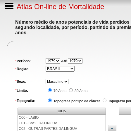
Atlas On-line de Mortalidade
Número médio de anos potenciais de vida perdidos p
segundo localidade, por período, partindo da premis
anos.
*
Período:
Até
*
Regiao:
*
Sexo:
*
Limite:
70 Anos
80 Anos
*
Topografia:
Topografia por tipo de câncer
Topografia po
CIDS
C00 - LABIO
C01 - BASE DA LINGUA
C02 - OUTRAS PARTES DA LINGUA