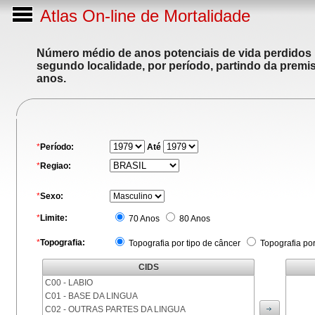
Atlas On-line de Mortalidade
Número médio de anos potenciais de vida perdidos p
segundo localidade, por período, partindo da premis
anos.
*
Período:
Até
*
Regiao:
*
Sexo:
*
Limite:
70 Anos
80 Anos
*
Topografia:
Topografia por tipo de câncer
Topografia po
CIDS
C00 - LABIO
C01 - BASE DA LINGUA
C02 - OUTRAS PARTES DA LINGUA