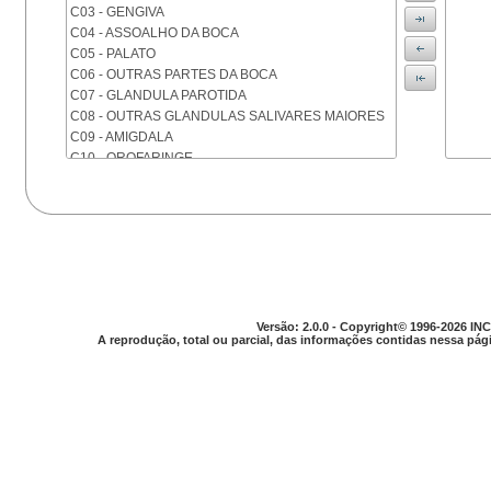
C03 - GENGIVA
C04 - ASSOALHO DA BOCA
C05 - PALATO
C06 - OUTRAS PARTES DA BOCA
C07 - GLANDULA PAROTIDA
C08 - OUTRAS GLANDULAS SALIVARES MAIORES
C09 - AMIGDALA
C10 - OROFARINGE
C11 - NASOFARINGE
C12 - SEIO PIRIFORME
C13 - HIPOFARINGE
C14 - LOCALIZACOES MAL DEFINIDAS DA FARINGE
C15 - ESOFAGO
C16 - ESTOMAGO
C17 - INTESTINO DELGADO
C18 - COLON
Versão: 2.0.0 - Copyright© 1996-2026 INC
A reprodução, total ou parcial, das informações contidas nessa pági
C19 - JUNCAO RETOSSIGMOIDE
C20 - RETO
C21 - ANUS E CANAL ANAL
C22 - FIGADO E VIAS BILIARES INTRA-HEPATICAS
C23 - VESICULA BILIAR
C24 - OUTRAS PARTES DAS VIAS BILIARES
C25 - PANCREAS