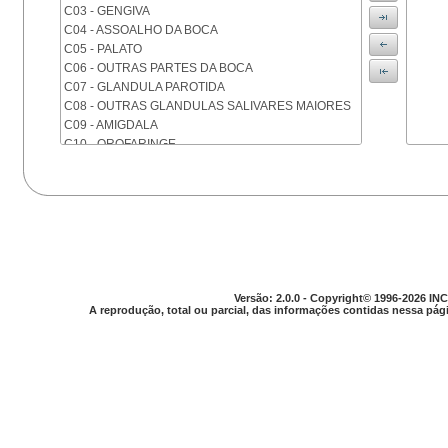
C03 - GENGIVA
C04 - ASSOALHO DA BOCA
C05 - PALATO
C06 - OUTRAS PARTES DA BOCA
C07 - GLANDULA PAROTIDA
C08 - OUTRAS GLANDULAS SALIVARES MAIORES
C09 - AMIGDALA
C10 - OROFARINGE
C11 - NASOFARINGE
C12 - SEIO PIRIFORME
C13 - HIPOFARINGE
C14 - LOCALIZACOES MAL DEFINIDAS DA FARINGE
C15 - ESOFAGO
C16 - ESTOMAGO
C17 - INTESTINO DELGADO
C18 - COLON
Versão: 2.0.0 - Copyright© 1996-2026 INC
A reprodução, total ou parcial, das informações contidas nessa pági
C19 - JUNCAO RETOSSIGMOIDE
C20 - RETO
C21 - ANUS E CANAL ANAL
C22 - FIGADO E VIAS BILIARES INTRA-HEPATICAS
C23 - VESICULA BILIAR
C24 - OUTRAS PARTES DAS VIAS BILIARES
C25 - PANCREAS