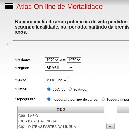
Atlas On-line de Mortalidade
Número médio de anos potenciais de vida perdidos p
segundo localidade, por período, partindo da premis
anos.
*
Período:
Até
*
Regiao:
*
Sexo:
*
Limite:
70 Anos
80 Anos
*
Topografia:
Topografia por tipo de câncer
Topografia po
CIDS
C00 - LABIO
C01 - BASE DA LINGUA
C02 - OUTRAS PARTES DA LINGUA