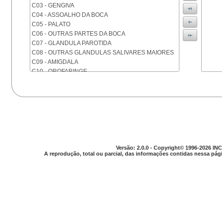
C03 - GENGIVA
C04 - ASSOALHO DA BOCA
C05 - PALATO
C06 - OUTRAS PARTES DA BOCA
C07 - GLANDULA PAROTIDA
C08 - OUTRAS GLANDULAS SALIVARES MAIORES
C09 - AMIGDALA
C10 - OROFARINGE
C11 - NASOFARINGE
C12 - SEIO PIRIFORME
C13 - HIPOFARINGE
C14 - LOCALIZACOES MAL DEFINIDAS DA FARINGE
C15 - ESOFAGO
C16 - ESTOMAGO
C17 - INTESTINO DELGADO
C18 - COLON
Versão: 2.0.0 - Copyright© 1996-2026 INC
A reprodução, total ou parcial, das informações contidas nessa pági
C19 - JUNCAO RETOSSIGMOIDE
C20 - RETO
C21 - ANUS E CANAL ANAL
C22 - FIGADO E VIAS BILIARES INTRA-HEPATICAS
C23 - VESICULA BILIAR
C24 - OUTRAS PARTES DAS VIAS BILIARES
C25 - PANCREAS