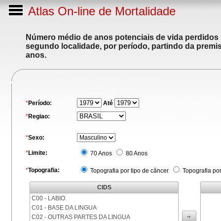
Atlas On-line de Mortalidade
Número médio de anos potenciais de vida perdidos p
segundo localidade, por período, partindo da premis
anos.
*
Período:
Até
*
Regiao:
*
Sexo:
*
Limite:
70 Anos
80 Anos
*
Topografia:
Topografia por tipo de câncer
Topografia po
CIDS
C00 - LABIO
C01 - BASE DA LINGUA
C02 - OUTRAS PARTES DA LINGUA