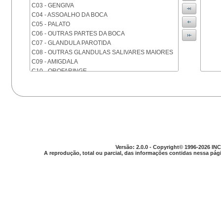
C03 - GENGIVA
C04 - ASSOALHO DA BOCA
C05 - PALATO
C06 - OUTRAS PARTES DA BOCA
C07 - GLANDULA PAROTIDA
C08 - OUTRAS GLANDULAS SALIVARES MAIORES
C09 - AMIGDALA
C10 - OROFARINGE
C11 - NASOFARINGE
C12 - SEIO PIRIFORME
C13 - HIPOFARINGE
C14 - LOCALIZACOES MAL DEFINIDAS DA FARINGE
C15 - ESOFAGO
C16 - ESTOMAGO
C17 - INTESTINO DELGADO
C18 - COLON
Versão: 2.0.0 - Copyright© 1996-2026 INC
A reprodução, total ou parcial, das informações contidas nessa pági
C19 - JUNCAO RETOSSIGMOIDE
C20 - RETO
C21 - ANUS E CANAL ANAL
C22 - FIGADO E VIAS BILIARES INTRA-HEPATICAS
C23 - VESICULA BILIAR
C24 - OUTRAS PARTES DAS VIAS BILIARES
C25 - PANCREAS