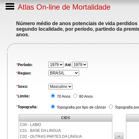
Atlas On-line de Mortalidade
Número médio de anos potenciais de vida perdidos p
segundo localidade, por período, partindo da premis
anos.
*
Período:
Até
*
Regiao:
*
Sexo:
*
Limite:
70 Anos
80 Anos
*
Topografia:
Topografia por tipo de câncer
Topografia po
CIDS
C00 - LABIO
C01 - BASE DA LINGUA
C02 - OUTRAS PARTES DA LINGUA