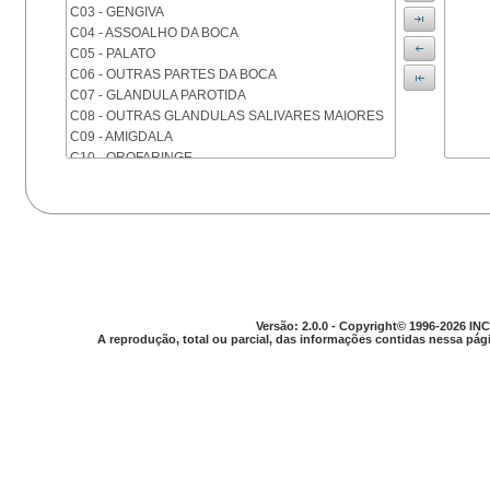
C03 - GENGIVA
C04 - ASSOALHO DA BOCA
C05 - PALATO
C06 - OUTRAS PARTES DA BOCA
C07 - GLANDULA PAROTIDA
C08 - OUTRAS GLANDULAS SALIVARES MAIORES
C09 - AMIGDALA
C10 - OROFARINGE
C11 - NASOFARINGE
C12 - SEIO PIRIFORME
C13 - HIPOFARINGE
C14 - LOCALIZACOES MAL DEFINIDAS DA FARINGE
C15 - ESOFAGO
C16 - ESTOMAGO
C17 - INTESTINO DELGADO
C18 - COLON
Versão: 2.0.0 - Copyright© 1996-2026 INC
A reprodução, total ou parcial, das informações contidas nessa pági
C19 - JUNCAO RETOSSIGMOIDE
C20 - RETO
C21 - ANUS E CANAL ANAL
C22 - FIGADO E VIAS BILIARES INTRA-HEPATICAS
C23 - VESICULA BILIAR
C24 - OUTRAS PARTES DAS VIAS BILIARES
C25 - PANCREAS