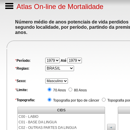
Atlas On-line de Mortalidade
Número médio de anos potenciais de vida perdidos p
segundo localidade, por período, partindo da premis
anos.
*
Período:
Até
*
Regiao:
*
Sexo:
*
Limite:
70 Anos
80 Anos
*
Topografia:
Topografia por tipo de câncer
Topografia po
CIDS
C00 - LABIO
C01 - BASE DA LINGUA
C02 - OUTRAS PARTES DA LINGUA