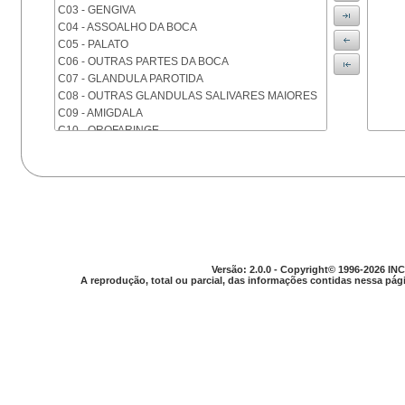
C03 - GENGIVA
C04 - ASSOALHO DA BOCA
C05 - PALATO
C06 - OUTRAS PARTES DA BOCA
C07 - GLANDULA PAROTIDA
C08 - OUTRAS GLANDULAS SALIVARES MAIORES
C09 - AMIGDALA
C10 - OROFARINGE
C11 - NASOFARINGE
C12 - SEIO PIRIFORME
C13 - HIPOFARINGE
C14 - LOCALIZACOES MAL DEFINIDAS DA FARINGE
C15 - ESOFAGO
C16 - ESTOMAGO
C17 - INTESTINO DELGADO
C18 - COLON
Versão: 2.0.0 - Copyright© 1996-2026 INC
A reprodução, total ou parcial, das informações contidas nessa pági
C19 - JUNCAO RETOSSIGMOIDE
C20 - RETO
C21 - ANUS E CANAL ANAL
C22 - FIGADO E VIAS BILIARES INTRA-HEPATICAS
C23 - VESICULA BILIAR
C24 - OUTRAS PARTES DAS VIAS BILIARES
C25 - PANCREAS