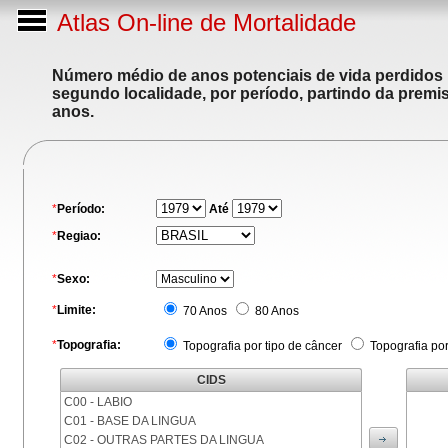
Atlas On-line de Mortalidade
Número médio de anos potenciais de vida perdidos p
segundo localidade, por período, partindo da premis
anos.
*
Período:
Até
*
Regiao:
*
Sexo:
*
Limite:
70 Anos
80 Anos
*
Topografia:
Topografia por tipo de câncer
Topografia po
CIDS
C00 - LABIO
C01 - BASE DA LINGUA
C02 - OUTRAS PARTES DA LINGUA