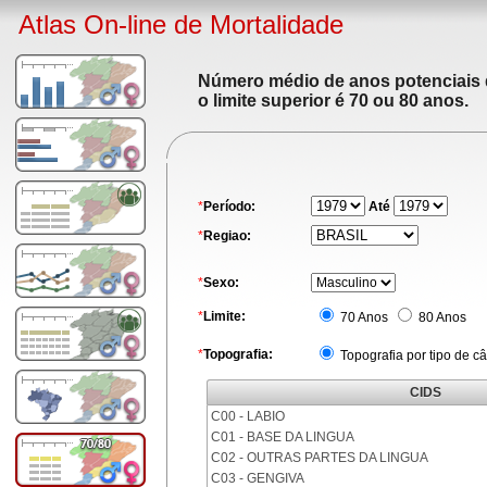
Atlas On-line de Mortalidade
Número médio de anos potenciais de
o limite superior é 70 ou 80 anos.
*
Período:
Até
*
Regiao:
*
Sexo:
*
Limite:
70 Anos
80 Anos
*
Topografia:
Topografia por tipo de c
CIDS
C00 - LABIO
C01 - BASE DA LINGUA
C02 - OUTRAS PARTES DA LINGUA
C03 - GENGIVA