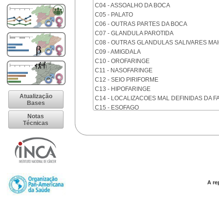
C04 - ASSOALHO DA BOCA
C05 - PALATO
C06 - OUTRAS PARTES DA BOCA
C07 - GLANDULA PAROTIDA
C08 - OUTRAS GLANDULAS SALIVARES MA
C09 - AMIGDALA
C10 - OROFARINGE
C11 - NASOFARINGE
C12 - SEIO PIRIFORME
C13 - HIPOFARINGE
Atualização
C14 - LOCALIZACOES MAL DEFINIDAS DA F
Bases
C15 - ESOFAGO
Notas
C16 - ESTOMAGO
Técnicas
C17 - INTESTINO DELGADO
C18 - COLON
C19 - JUNCAO RETOSSIGMOIDE
C20 - RETO
C21 - ANUS E CANAL ANAL
C22 - FIGADO E VIAS BILIARES INTRA-HEPA
C23 - VESICULA BILIAR
A re
C24 - OUTRAS PARTES DAS VIAS BILIARES
C25 - PANCREAS
C26 - LOCALIZACOES MAL DEFINIDAS NO 