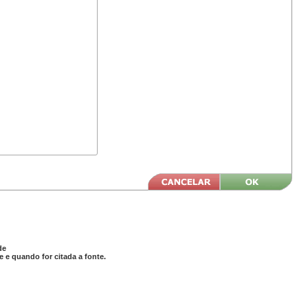
de
 e quando for citada a fonte.