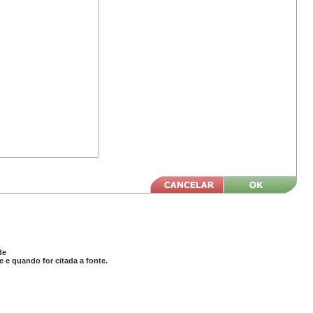
de
 e quando for citada a fonte.