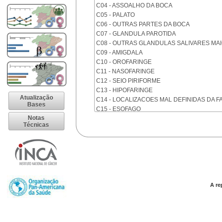
C04 - ASSOALHO DA BOCA
C05 - PALATO
C06 - OUTRAS PARTES DA BOCA
C07 - GLANDULA PAROTIDA
C08 - OUTRAS GLANDULAS SALIVARES MA
C09 - AMIGDALA
C10 - OROFARINGE
C11 - NASOFARINGE
C12 - SEIO PIRIFORME
C13 - HIPOFARINGE
Atualização
C14 - LOCALIZACOES MAL DEFINIDAS DA F
Bases
C15 - ESOFAGO
Notas
C16 - ESTOMAGO
Técnicas
C17 - INTESTINO DELGADO
C18 - COLON
C19 - JUNCAO RETOSSIGMOIDE
C20 - RETO
C21 - ANUS E CANAL ANAL
C22 - FIGADO E VIAS BILIARES INTRA-HEPA
C23 - VESICULA BILIAR
A re
C24 - OUTRAS PARTES DAS VIAS BILIARES
C25 - PANCREAS
C26 - LOCALIZACOES MAL DEFINIDAS NO 