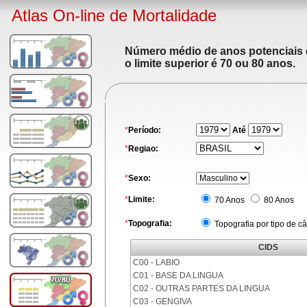
Atlas On-line de Mortalidade
Número médio de anos potenciais de
o limite superior é 70 ou 80 anos.
*
Período:
Até
*
Regiao:
*
Sexo:
*
Limite:
70 Anos
80 Anos
*
Topografia:
Topografia por tipo de c
CIDS
C00 - LABIO
C01 - BASE DA LINGUA
C02 - OUTRAS PARTES DA LINGUA
C03 - GENGIVA