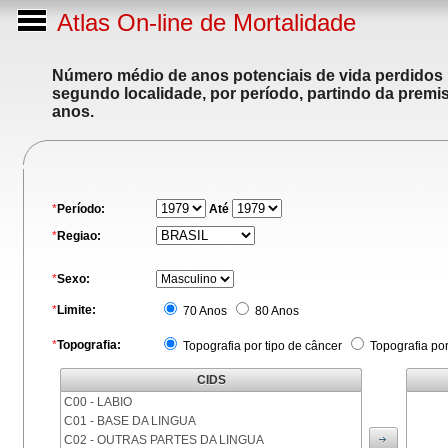
Atlas On-line de Mortalidade
Número médio de anos potenciais de vida perdidos p
segundo localidade, por período, partindo da premis
anos.
*
Período:
Até
*
Regiao:
*
Sexo:
*
Limite:
70 Anos
80 Anos
*
Topografia:
Topografia por tipo de câncer
Topografia po
CIDS
C00 - LABIO
C01 - BASE DA LINGUA
C02 - OUTRAS PARTES DA LINGUA