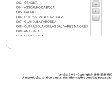
C03 - GENGIVA
C04 - ASSOALHO DA BOCA
C05 - PALATO
C06 - OUTRAS PARTES DA BOCA
C07 - GLANDULA PAROTIDA
C08 - OUTRAS GLANDULAS SALIVARES MAIORES
C09 - AMIGDALA
C10 - OROFARINGE
C11 - NASOFARINGE
C12 - SEIO PIRIFORME
C13 - HIPOFARINGE
C14 - LOCALIZACOES MAL DEFINIDAS DA FARINGE
C15 - ESOFAGO
C16 - ESTOMAGO
C17 - INTESTINO DELGADO
C18 - COLON
Versão: 2.0.0 - Copyright© 1996-2026 INC
A reprodução, total ou parcial, das informações contidas nessa pági
C19 - JUNCAO RETOSSIGMOIDE
C20 - RETO
C21 - ANUS E CANAL ANAL
C22 - FIGADO E VIAS BILIARES INTRA-HEPATICAS
C23 - VESICULA BILIAR
C24 - OUTRAS PARTES DAS VIAS BILIARES
C25 - PANCREAS