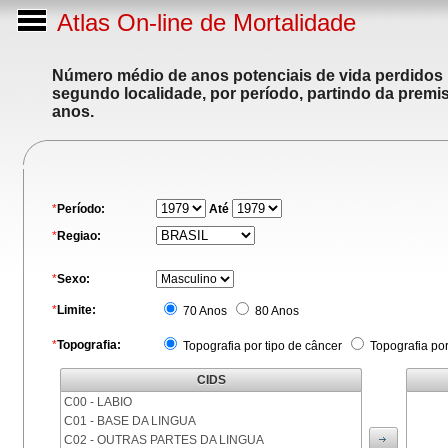
Atlas On-line de Mortalidade
Número médio de anos potenciais de vida perdidos p
segundo localidade, por período, partindo da premis
anos.
*
Período:
Até
*
Regiao:
*
Sexo:
*
Limite:
70 Anos
80 Anos
*
Topografia:
Topografia por tipo de câncer
Topografia po
CIDS
C00 - LABIO
C01 - BASE DA LINGUA
C02 - OUTRAS PARTES DA LINGUA