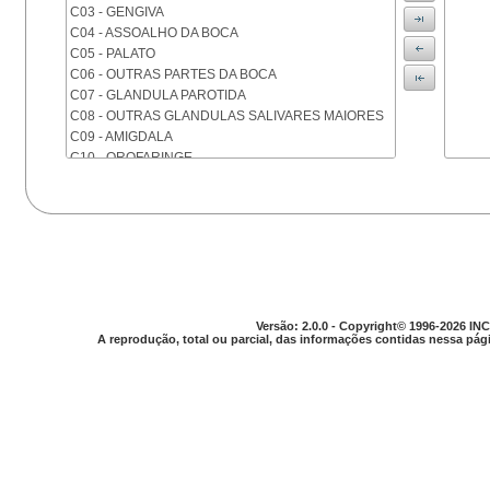
C03 - GENGIVA
C04 - ASSOALHO DA BOCA
C05 - PALATO
C06 - OUTRAS PARTES DA BOCA
C07 - GLANDULA PAROTIDA
C08 - OUTRAS GLANDULAS SALIVARES MAIORES
C09 - AMIGDALA
C10 - OROFARINGE
C11 - NASOFARINGE
C12 - SEIO PIRIFORME
C13 - HIPOFARINGE
C14 - LOCALIZACOES MAL DEFINIDAS DA FARINGE
C15 - ESOFAGO
C16 - ESTOMAGO
C17 - INTESTINO DELGADO
C18 - COLON
Versão: 2.0.0 - Copyright© 1996-2026 INC
A reprodução, total ou parcial, das informações contidas nessa pági
C19 - JUNCAO RETOSSIGMOIDE
C20 - RETO
C21 - ANUS E CANAL ANAL
C22 - FIGADO E VIAS BILIARES INTRA-HEPATICAS
C23 - VESICULA BILIAR
C24 - OUTRAS PARTES DAS VIAS BILIARES
C25 - PANCREAS