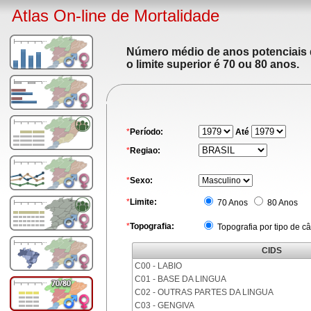
Atlas On-line de Mortalidade
Número médio de anos potenciais de
o limite superior é 70 ou 80 anos.
*
Período:
Até
*
Regiao:
*
Sexo:
*
Limite:
70 Anos
80 Anos
*
Topografia:
Topografia por tipo de c
CIDS
C00 - LABIO
C01 - BASE DA LINGUA
C02 - OUTRAS PARTES DA LINGUA
C03 - GENGIVA