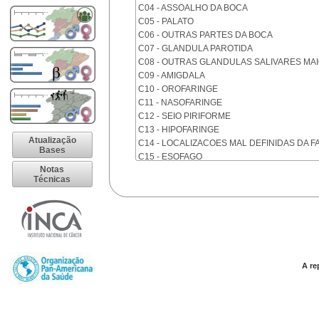
C04 - ASSOALHO DA BOCA
C05 - PALATO
C06 - OUTRAS PARTES DA BOCA
C07 - GLANDULA PAROTIDA
C08 - OUTRAS GLANDULAS SALIVARES MA
C09 - AMIGDALA
C10 - OROFARINGE
C11 - NASOFARINGE
C12 - SEIO PIRIFORME
C13 - HIPOFARINGE
Atualização
C14 - LOCALIZACOES MAL DEFINIDAS DA F
Bases
C15 - ESOFAGO
Notas
C16 - ESTOMAGO
Técnicas
C17 - INTESTINO DELGADO
C18 - COLON
C19 - JUNCAO RETOSSIGMOIDE
C20 - RETO
C21 - ANUS E CANAL ANAL
C22 - FIGADO E VIAS BILIARES INTRA-HEPA
C23 - VESICULA BILIAR
A re
C24 - OUTRAS PARTES DAS VIAS BILIARES
C25 - PANCREAS
C26 - LOCALIZACOES MAL DEFINIDAS NO 