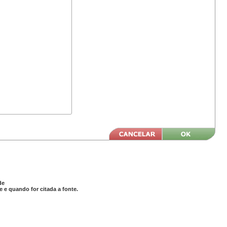
de
 e quando for citada a fonte.