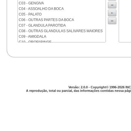
C03 - GENGIVA
C04 - ASSOALHO DA BOCA
C05 - PALATO
C06 - OUTRAS PARTES DA BOCA
C07 - GLANDULA PAROTIDA
C08 - OUTRAS GLANDULAS SALIVARES MAIORES
C09 - AMIGDALA
C10 - OROFARINGE
C11 - NASOFARINGE
C12 - SEIO PIRIFORME
C13 - HIPOFARINGE
C14 - LOCALIZACOES MAL DEFINIDAS DA FARINGE
C15 - ESOFAGO
C16 - ESTOMAGO
C17 - INTESTINO DELGADO
C18 - COLON
Versão: 2.0.0 - Copyright© 1996-2026 INC
A reprodução, total ou parcial, das informações contidas nessa pági
C19 - JUNCAO RETOSSIGMOIDE
C20 - RETO
C21 - ANUS E CANAL ANAL
C22 - FIGADO E VIAS BILIARES INTRA-HEPATICAS
C23 - VESICULA BILIAR
C24 - OUTRAS PARTES DAS VIAS BILIARES
C25 - PANCREAS