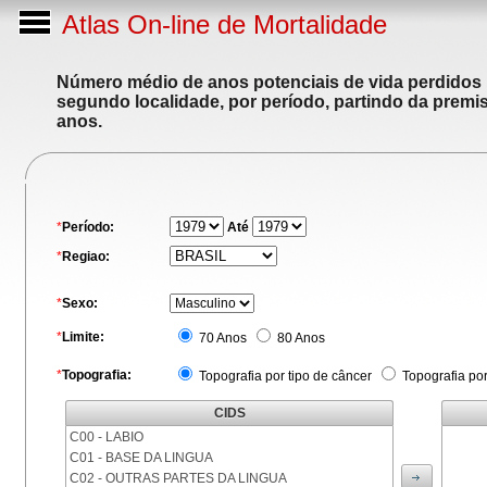
Atlas On-line de Mortalidade
Número médio de anos potenciais de vida perdidos p
segundo localidade, por período, partindo da premis
anos.
*
Período:
Até
*
Regiao:
*
Sexo:
*
Limite:
70 Anos
80 Anos
*
Topografia:
Topografia por tipo de câncer
Topografia po
CIDS
C00 - LABIO
C01 - BASE DA LINGUA
C02 - OUTRAS PARTES DA LINGUA