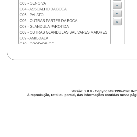
C03 - GENGIVA
C04 - ASSOALHO DA BOCA
C05 - PALATO
C06 - OUTRAS PARTES DA BOCA
C07 - GLANDULA PAROTIDA
C08 - OUTRAS GLANDULAS SALIVARES MAIORES
C09 - AMIGDALA
C10 - OROFARINGE
C11 - NASOFARINGE
C12 - SEIO PIRIFORME
C13 - HIPOFARINGE
C14 - LOCALIZACOES MAL DEFINIDAS DA FARINGE
C15 - ESOFAGO
C16 - ESTOMAGO
C17 - INTESTINO DELGADO
C18 - COLON
Versão: 2.0.0 - Copyright© 1996-2026 INC
A reprodução, total ou parcial, das informações contidas nessa pági
C19 - JUNCAO RETOSSIGMOIDE
C20 - RETO
C21 - ANUS E CANAL ANAL
C22 - FIGADO E VIAS BILIARES INTRA-HEPATICAS
C23 - VESICULA BILIAR
C24 - OUTRAS PARTES DAS VIAS BILIARES
C25 - PANCREAS