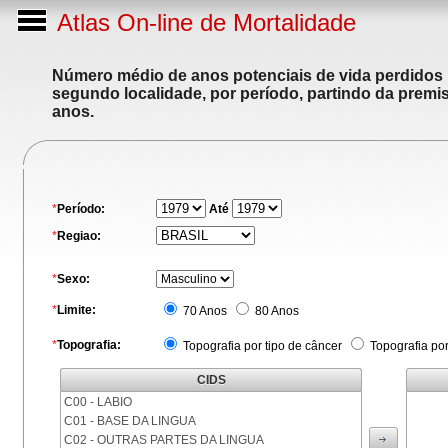
Atlas On-line de Mortalidade
Número médio de anos potenciais de vida perdidos p
segundo localidade, por período, partindo da premis
anos.
*
Período:
Até
*
Regiao:
*
Sexo:
*
Limite:
70 Anos
80 Anos
*
Topografia:
Topografia por tipo de câncer
Topografia po
CIDS
C00 - LABIO
C01 - BASE DA LINGUA
C02 - OUTRAS PARTES DA LINGUA