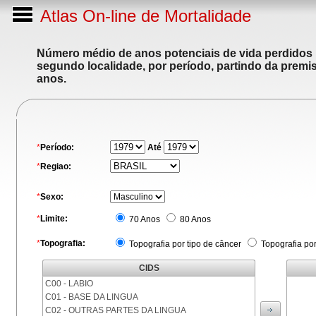
Atlas On-line de Mortalidade
Número médio de anos potenciais de vida perdidos p
segundo localidade, por período, partindo da premis
anos.
*
Período:
Até
*
Regiao:
*
Sexo:
*
Limite:
70 Anos
80 Anos
*
Topografia:
Topografia por tipo de câncer
Topografia po
CIDS
C00 - LABIO
C01 - BASE DA LINGUA
C02 - OUTRAS PARTES DA LINGUA