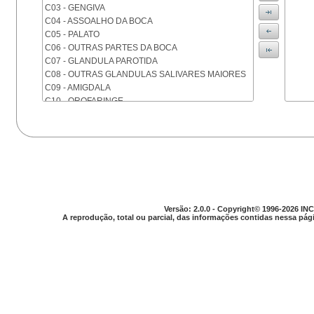
C03 - GENGIVA
C04 - ASSOALHO DA BOCA
C05 - PALATO
C06 - OUTRAS PARTES DA BOCA
C07 - GLANDULA PAROTIDA
C08 - OUTRAS GLANDULAS SALIVARES MAIORES
C09 - AMIGDALA
C10 - OROFARINGE
C11 - NASOFARINGE
C12 - SEIO PIRIFORME
C13 - HIPOFARINGE
C14 - LOCALIZACOES MAL DEFINIDAS DA FARINGE
C15 - ESOFAGO
C16 - ESTOMAGO
C17 - INTESTINO DELGADO
C18 - COLON
Versão: 2.0.0 - Copyright© 1996-2026 INC
A reprodução, total ou parcial, das informações contidas nessa pági
C19 - JUNCAO RETOSSIGMOIDE
C20 - RETO
C21 - ANUS E CANAL ANAL
C22 - FIGADO E VIAS BILIARES INTRA-HEPATICAS
C23 - VESICULA BILIAR
C24 - OUTRAS PARTES DAS VIAS BILIARES
C25 - PANCREAS