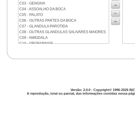
C03 - GENGIVA
C04 - ASSOALHO DA BOCA
C05 - PALATO
C06 - OUTRAS PARTES DA BOCA
C07 - GLANDULA PAROTIDA
C08 - OUTRAS GLANDULAS SALIVARES MAIORES
C09 - AMIGDALA
C10 - OROFARINGE
C11 - NASOFARINGE
C12 - SEIO PIRIFORME
C13 - HIPOFARINGE
C14 - LOCALIZACOES MAL DEFINIDAS DA FARINGE
C15 - ESOFAGO
C16 - ESTOMAGO
C17 - INTESTINO DELGADO
C18 - COLON
Versão: 2.0.0 - Copyright© 1996-2026 INC
A reprodução, total ou parcial, das informações contidas nessa pági
C19 - JUNCAO RETOSSIGMOIDE
C20 - RETO
C21 - ANUS E CANAL ANAL
C22 - FIGADO E VIAS BILIARES INTRA-HEPATICAS
C23 - VESICULA BILIAR
C24 - OUTRAS PARTES DAS VIAS BILIARES
C25 - PANCREAS