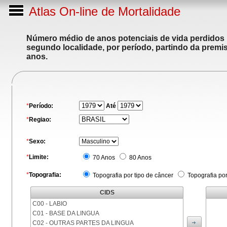
Atlas On-line de Mortalidade
Número médio de anos potenciais de vida perdidos p
segundo localidade, por período, partindo da premis
anos.
*
Período:
Até
*
Regiao:
*
Sexo:
*
Limite:
70 Anos
80 Anos
*
Topografia:
Topografia por tipo de câncer
Topografia po
CIDS
C00 - LABIO
C01 - BASE DA LINGUA
C02 - OUTRAS PARTES DA LINGUA