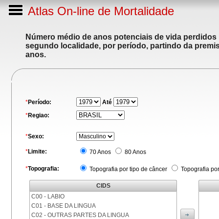
Atlas On-line de Mortalidade
Número médio de anos potenciais de vida perdidos p
segundo localidade, por período, partindo da premis
anos.
*
Período:
Até
*
Regiao:
*
Sexo:
*
Limite:
70 Anos
80 Anos
*
Topografia:
Topografia por tipo de câncer
Topografia po
CIDS
C00 - LABIO
C01 - BASE DA LINGUA
C02 - OUTRAS PARTES DA LINGUA