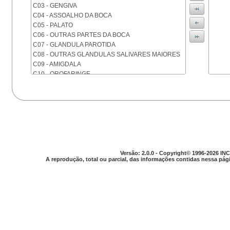
C03 - GENGIVA
C04 - ASSOALHO DA BOCA
C05 - PALATO
C06 - OUTRAS PARTES DA BOCA
C07 - GLANDULA PAROTIDA
C08 - OUTRAS GLANDULAS SALIVARES MAIORES
C09 - AMIGDALA
C10 - OROFARINGE
C11 - NASOFARINGE
C12 - SEIO PIRIFORME
C13 - HIPOFARINGE
C14 - LOCALIZACOES MAL DEFINIDAS DA FARINGE
C15 - ESOFAGO
C16 - ESTOMAGO
C17 - INTESTINO DELGADO
C18 - COLON
Versão: 2.0.0 - Copyright© 1996-2026 INC
A reprodução, total ou parcial, das informações contidas nessa pági
C19 - JUNCAO RETOSSIGMOIDE
C20 - RETO
C21 - ANUS E CANAL ANAL
C22 - FIGADO E VIAS BILIARES INTRA-HEPATICAS
C23 - VESICULA BILIAR
C24 - OUTRAS PARTES DAS VIAS BILIARES
C25 - PANCREAS