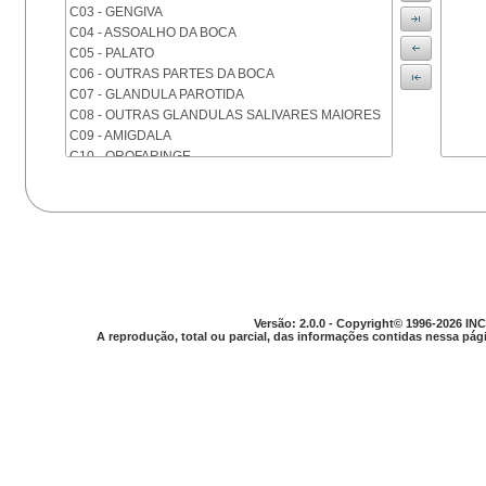
C03 - GENGIVA
C04 - ASSOALHO DA BOCA
C05 - PALATO
C06 - OUTRAS PARTES DA BOCA
C07 - GLANDULA PAROTIDA
C08 - OUTRAS GLANDULAS SALIVARES MAIORES
C09 - AMIGDALA
C10 - OROFARINGE
C11 - NASOFARINGE
C12 - SEIO PIRIFORME
C13 - HIPOFARINGE
C14 - LOCALIZACOES MAL DEFINIDAS DA FARINGE
C15 - ESOFAGO
C16 - ESTOMAGO
C17 - INTESTINO DELGADO
C18 - COLON
Versão: 2.0.0 - Copyright© 1996-2026 INC
A reprodução, total ou parcial, das informações contidas nessa pági
C19 - JUNCAO RETOSSIGMOIDE
C20 - RETO
C21 - ANUS E CANAL ANAL
C22 - FIGADO E VIAS BILIARES INTRA-HEPATICAS
C23 - VESICULA BILIAR
C24 - OUTRAS PARTES DAS VIAS BILIARES
C25 - PANCREAS