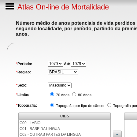
Atlas On-line de Mortalidade
Número médio de anos potenciais de vida perdidos p
segundo localidade, por período, partindo da premis
anos.
*
Período:
Até
*
Regiao:
*
Sexo:
*
Limite:
70 Anos
80 Anos
*
Topografia:
Topografia por tipo de câncer
Topografia po
CIDS
C00 - LABIO
C01 - BASE DA LINGUA
C02 - OUTRAS PARTES DA LINGUA