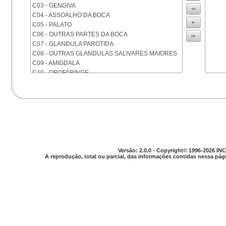
C03 - GENGIVA
C04 - ASSOALHO DA BOCA
C05 - PALATO
C06 - OUTRAS PARTES DA BOCA
C07 - GLANDULA PAROTIDA
C08 - OUTRAS GLANDULAS SALIVARES MAIORES
C09 - AMIGDALA
C10 - OROFARINGE
C11 - NASOFARINGE
C12 - SEIO PIRIFORME
C13 - HIPOFARINGE
C14 - LOCALIZACOES MAL DEFINIDAS DA FARINGE
C15 - ESOFAGO
C16 - ESTOMAGO
C17 - INTESTINO DELGADO
C18 - COLON
Versão: 2.0.0 - Copyright© 1996-2026 INC
A reprodução, total ou parcial, das informações contidas nessa pági
C19 - JUNCAO RETOSSIGMOIDE
C20 - RETO
C21 - ANUS E CANAL ANAL
C22 - FIGADO E VIAS BILIARES INTRA-HEPATICAS
C23 - VESICULA BILIAR
C24 - OUTRAS PARTES DAS VIAS BILIARES
C25 - PANCREAS