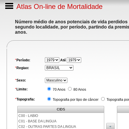
Atlas On-line de Mortalidade
Número médio de anos potenciais de vida perdidos p
segundo localidade, por período, partindo da premis
anos.
*
Período:
Até
*
Regiao:
*
Sexo:
*
Limite:
70 Anos
80 Anos
*
Topografia:
Topografia por tipo de câncer
Topografia po
CIDS
C00 - LABIO
C01 - BASE DA LINGUA
C02 - OUTRAS PARTES DA LINGUA