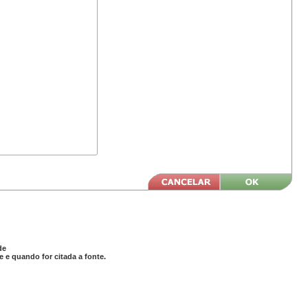
de
 e quando for citada a fonte.