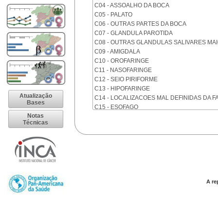
C04 - ASSOALHO DA BOCA
C05 - PALATO
C06 - OUTRAS PARTES DA BOCA
C07 - GLANDULA PAROTIDA
C08 - OUTRAS GLANDULAS SALIVARES MA
C09 - AMIGDALA
C10 - OROFARINGE
C11 - NASOFARINGE
C12 - SEIO PIRIFORME
C13 - HIPOFARINGE
Atualização
C14 - LOCALIZACOES MAL DEFINIDAS DA F
Bases
C15 - ESOFAGO
Notas
C16 - ESTOMAGO
Técnicas
C17 - INTESTINO DELGADO
C18 - COLON
C19 - JUNCAO RETOSSIGMOIDE
C20 - RETO
C21 - ANUS E CANAL ANAL
C22 - FIGADO E VIAS BILIARES INTRA-HEPA
C23 - VESICULA BILIAR
A re
C24 - OUTRAS PARTES DAS VIAS BILIARES
C25 - PANCREAS
C26 - LOCALIZACOES MAL DEFINIDAS NO 