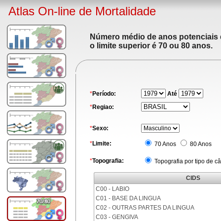
Atlas On-line de Mortalidade
Número médio de anos potenciais de
o limite superior é 70 ou 80 anos.
*
Período:
Até
*
Regiao:
*
Sexo:
*
Limite:
70 Anos
80 Anos
*
Topografia:
Topografia por tipo de c
CIDS
C00 - LABIO
C01 - BASE DA LINGUA
C02 - OUTRAS PARTES DA LINGUA
C03 - GENGIVA