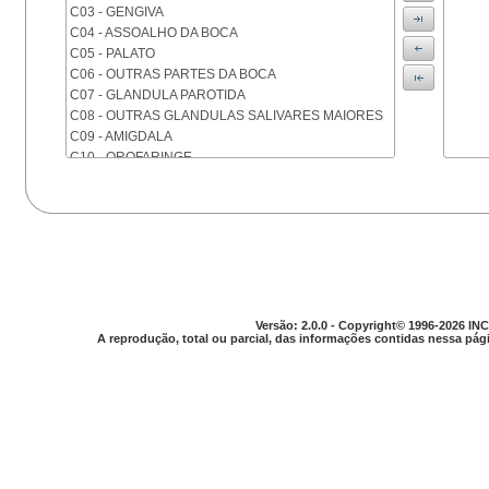
C03 - GENGIVA
C04 - ASSOALHO DA BOCA
C05 - PALATO
C06 - OUTRAS PARTES DA BOCA
C07 - GLANDULA PAROTIDA
C08 - OUTRAS GLANDULAS SALIVARES MAIORES
C09 - AMIGDALA
C10 - OROFARINGE
C11 - NASOFARINGE
C12 - SEIO PIRIFORME
C13 - HIPOFARINGE
C14 - LOCALIZACOES MAL DEFINIDAS DA FARINGE
C15 - ESOFAGO
C16 - ESTOMAGO
C17 - INTESTINO DELGADO
C18 - COLON
Versão: 2.0.0 - Copyright© 1996-2026 INC
A reprodução, total ou parcial, das informações contidas nessa pági
C19 - JUNCAO RETOSSIGMOIDE
C20 - RETO
C21 - ANUS E CANAL ANAL
C22 - FIGADO E VIAS BILIARES INTRA-HEPATICAS
C23 - VESICULA BILIAR
C24 - OUTRAS PARTES DAS VIAS BILIARES
C25 - PANCREAS