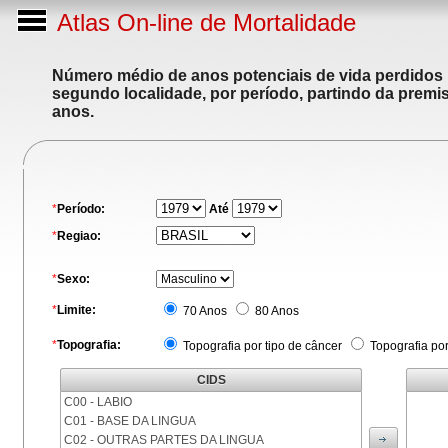
Atlas On-line de Mortalidade
Número médio de anos potenciais de vida perdidos p
segundo localidade, por período, partindo da premis
anos.
*
Período:
Até
*
Regiao:
*
Sexo:
*
Limite:
70 Anos
80 Anos
*
Topografia:
Topografia por tipo de câncer
Topografia po
CIDS
C00 - LABIO
C01 - BASE DA LINGUA
C02 - OUTRAS PARTES DA LINGUA