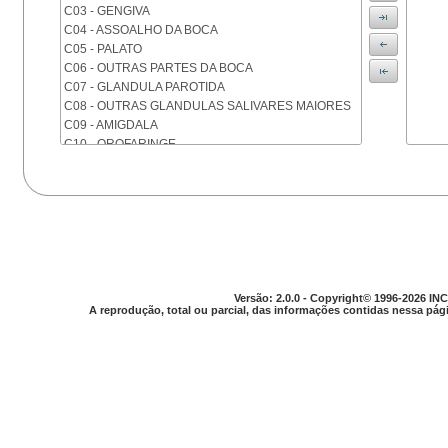
C03 - GENGIVA
C04 - ASSOALHO DA BOCA
C05 - PALATO
C06 - OUTRAS PARTES DA BOCA
C07 - GLANDULA PAROTIDA
C08 - OUTRAS GLANDULAS SALIVARES MAIORES
C09 - AMIGDALA
C10 - OROFARINGE
C11 - NASOFARINGE
C12 - SEIO PIRIFORME
C13 - HIPOFARINGE
C14 - LOCALIZACOES MAL DEFINIDAS DA FARINGE
C15 - ESOFAGO
C16 - ESTOMAGO
C17 - INTESTINO DELGADO
C18 - COLON
Versão: 2.0.0 - Copyright© 1996-2026 INC
A reprodução, total ou parcial, das informações contidas nessa pági
C19 - JUNCAO RETOSSIGMOIDE
C20 - RETO
C21 - ANUS E CANAL ANAL
C22 - FIGADO E VIAS BILIARES INTRA-HEPATICAS
C23 - VESICULA BILIAR
C24 - OUTRAS PARTES DAS VIAS BILIARES
C25 - PANCREAS