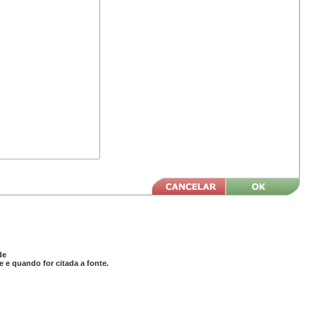
de
 e quando for citada a fonte.