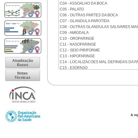
C04 - ASSOALHO DA BOCA
C05 - PALATO
C06 - OUTRAS PARTES DA BOCA
C07 - GLANDULA PAROTIDA
C08 - OUTRAS GLANDULAS SALIVARES MA
C09 - AMIGDALA
C10 - OROFARINGE
C11 - NASOFARINGE
C12 - SEIO PIRIFORME
C13 - HIPOFARINGE
Atualização
C14 - LOCALIZACOES MAL DEFINIDAS DA F
Bases
C15 - ESOFAGO
Notas
C16 - ESTOMAGO
Técnicas
C17 - INTESTINO DELGADO
C18 - COLON
C19 - JUNCAO RETOSSIGMOIDE
C20 - RETO
C21 - ANUS E CANAL ANAL
C22 - FIGADO E VIAS BILIARES INTRA-HEPA
C23 - VESICULA BILIAR
A re
C24 - OUTRAS PARTES DAS VIAS BILIARES
C25 - PANCREAS
C26 - LOCALIZACOES MAL DEFINIDAS NO 