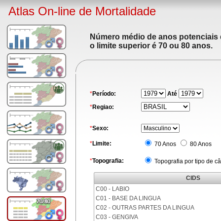
Atlas On-line de Mortalidade
Número médio de anos potenciais de
o limite superior é 70 ou 80 anos.
*
Período:
Até
*
Regiao:
*
Sexo:
*
Limite:
70 Anos
80 Anos
*
Topografia:
Topografia por tipo de c
CIDS
C00 - LABIO
C01 - BASE DA LINGUA
C02 - OUTRAS PARTES DA LINGUA
C03 - GENGIVA