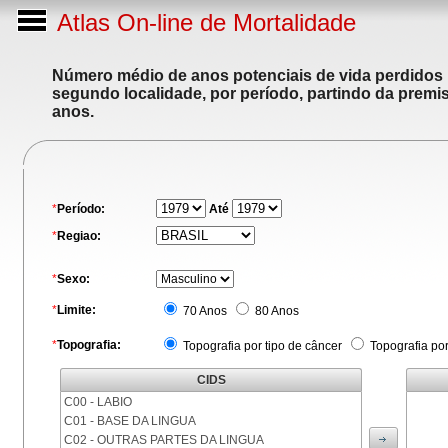
Atlas On-line de Mortalidade
Número médio de anos potenciais de vida perdidos p
segundo localidade, por período, partindo da premis
anos.
*
Período:
Até
*
Regiao:
*
Sexo:
*
Limite:
70 Anos
80 Anos
*
Topografia:
Topografia por tipo de câncer
Topografia po
CIDS
C00 - LABIO
C01 - BASE DA LINGUA
C02 - OUTRAS PARTES DA LINGUA