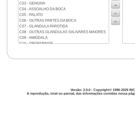
C03 - GENGIVA
C04 - ASSOALHO DA BOCA
C05 - PALATO
C06 - OUTRAS PARTES DA BOCA
C07 - GLANDULA PAROTIDA
C08 - OUTRAS GLANDULAS SALIVARES MAIORES
C09 - AMIGDALA
C10 - OROFARINGE
C11 - NASOFARINGE
C12 - SEIO PIRIFORME
C13 - HIPOFARINGE
C14 - LOCALIZACOES MAL DEFINIDAS DA FARINGE
C15 - ESOFAGO
C16 - ESTOMAGO
C17 - INTESTINO DELGADO
C18 - COLON
Versão: 2.0.0 - Copyright© 1996-2026 INC
A reprodução, total ou parcial, das informações contidas nessa pági
C19 - JUNCAO RETOSSIGMOIDE
C20 - RETO
C21 - ANUS E CANAL ANAL
C22 - FIGADO E VIAS BILIARES INTRA-HEPATICAS
C23 - VESICULA BILIAR
C24 - OUTRAS PARTES DAS VIAS BILIARES
C25 - PANCREAS