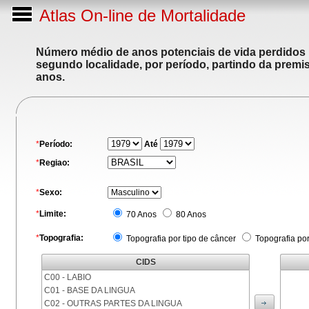
Atlas On-line de Mortalidade
Número médio de anos potenciais de vida perdidos p
segundo localidade, por período, partindo da premis
anos.
*
Período:
Até
*
Regiao:
*
Sexo:
*
Limite:
70 Anos
80 Anos
*
Topografia:
Topografia por tipo de câncer
Topografia po
CIDS
C00 - LABIO
C01 - BASE DA LINGUA
C02 - OUTRAS PARTES DA LINGUA