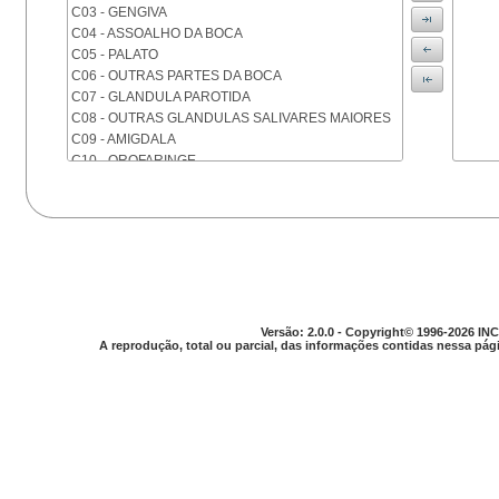
C03 - GENGIVA
C04 - ASSOALHO DA BOCA
C05 - PALATO
C06 - OUTRAS PARTES DA BOCA
C07 - GLANDULA PAROTIDA
C08 - OUTRAS GLANDULAS SALIVARES MAIORES
C09 - AMIGDALA
C10 - OROFARINGE
C11 - NASOFARINGE
C12 - SEIO PIRIFORME
C13 - HIPOFARINGE
C14 - LOCALIZACOES MAL DEFINIDAS DA FARINGE
C15 - ESOFAGO
C16 - ESTOMAGO
C17 - INTESTINO DELGADO
C18 - COLON
Versão: 2.0.0 - Copyright© 1996-2026 INC
A reprodução, total ou parcial, das informações contidas nessa pági
C19 - JUNCAO RETOSSIGMOIDE
C20 - RETO
C21 - ANUS E CANAL ANAL
C22 - FIGADO E VIAS BILIARES INTRA-HEPATICAS
C23 - VESICULA BILIAR
C24 - OUTRAS PARTES DAS VIAS BILIARES
C25 - PANCREAS