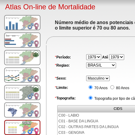
Atlas On-line de Mortalidade
Número médio de anos potenciais de
o limite superior é 70 ou 80 anos.
*
Período:
Até
*
Regiao:
*
Sexo:
*
Limite:
70 Anos
80 Anos
*
Topografia:
Topografia por tipo de c
CIDS
C00 - LABIO
C01 - BASE DA LINGUA
C02 - OUTRAS PARTES DA LINGUA
C03 - GENGIVA