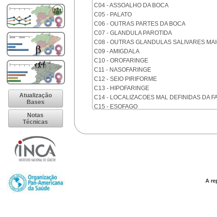
C04 - ASSOALHO DA BOCA
C05 - PALATO
C06 - OUTRAS PARTES DA BOCA
C07 - GLANDULA PAROTIDA
C08 - OUTRAS GLANDULAS SALIVARES MA
C09 - AMIGDALA
C10 - OROFARINGE
C11 - NASOFARINGE
C12 - SEIO PIRIFORME
C13 - HIPOFARINGE
Atualização
C14 - LOCALIZACOES MAL DEFINIDAS DA F
Bases
C15 - ESOFAGO
Notas
C16 - ESTOMAGO
Técnicas
C17 - INTESTINO DELGADO
C18 - COLON
C19 - JUNCAO RETOSSIGMOIDE
C20 - RETO
C21 - ANUS E CANAL ANAL
C22 - FIGADO E VIAS BILIARES INTRA-HEPA
C23 - VESICULA BILIAR
A re
C24 - OUTRAS PARTES DAS VIAS BILIARES
C25 - PANCREAS
C26 - LOCALIZACOES MAL DEFINIDAS NO 