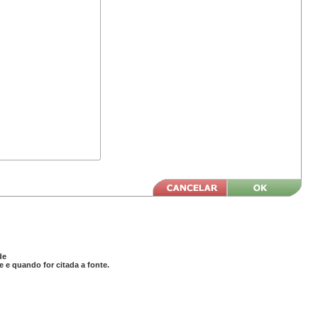
de
 e quando for citada a fonte.