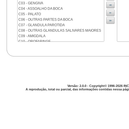
C03 - GENGIVA
C04 - ASSOALHO DA BOCA
C05 - PALATO
C06 - OUTRAS PARTES DA BOCA
C07 - GLANDULA PAROTIDA
C08 - OUTRAS GLANDULAS SALIVARES MAIORES
C09 - AMIGDALA
C10 - OROFARINGE
C11 - NASOFARINGE
C12 - SEIO PIRIFORME
C13 - HIPOFARINGE
C14 - LOCALIZACOES MAL DEFINIDAS DA FARINGE
C15 - ESOFAGO
C16 - ESTOMAGO
C17 - INTESTINO DELGADO
C18 - COLON
Versão: 2.0.0 - Copyright© 1996-2026 INC
A reprodução, total ou parcial, das informações contidas nessa pági
C19 - JUNCAO RETOSSIGMOIDE
C20 - RETO
C21 - ANUS E CANAL ANAL
C22 - FIGADO E VIAS BILIARES INTRA-HEPATICAS
C23 - VESICULA BILIAR
C24 - OUTRAS PARTES DAS VIAS BILIARES
C25 - PANCREAS