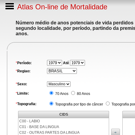
Atlas On-line de Mortalidade
Número médio de anos potenciais de vida perdidos p
segundo localidade, por período, partindo da premis
anos.
*
Período:
Até
*
Regiao:
*
Sexo:
*
Limite:
70 Anos
80 Anos
*
Topografia:
Topografia por tipo de câncer
Topografia po
CIDS
C00 - LABIO
C01 - BASE DA LINGUA
C02 - OUTRAS PARTES DA LINGUA