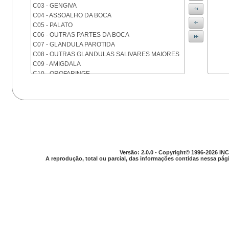
C03 - GENGIVA
C04 - ASSOALHO DA BOCA
C05 - PALATO
C06 - OUTRAS PARTES DA BOCA
C07 - GLANDULA PAROTIDA
C08 - OUTRAS GLANDULAS SALIVARES MAIORES
C09 - AMIGDALA
C10 - OROFARINGE
C11 - NASOFARINGE
C12 - SEIO PIRIFORME
C13 - HIPOFARINGE
C14 - LOCALIZACOES MAL DEFINIDAS DA FARINGE
C15 - ESOFAGO
C16 - ESTOMAGO
C17 - INTESTINO DELGADO
C18 - COLON
Versão: 2.0.0 - Copyright© 1996-2026 INC
A reprodução, total ou parcial, das informações contidas nessa pági
C19 - JUNCAO RETOSSIGMOIDE
C20 - RETO
C21 - ANUS E CANAL ANAL
C22 - FIGADO E VIAS BILIARES INTRA-HEPATICAS
C23 - VESICULA BILIAR
C24 - OUTRAS PARTES DAS VIAS BILIARES
C25 - PANCREAS