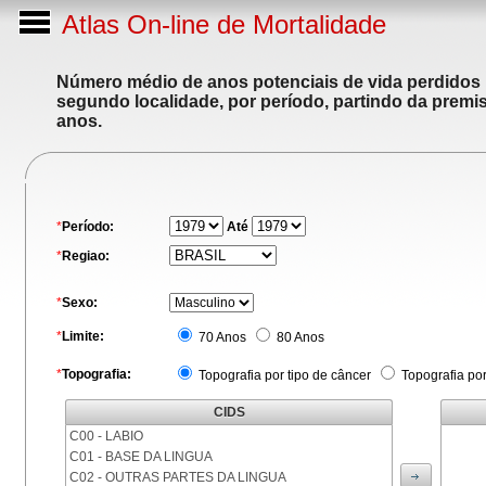
Atlas On-line de Mortalidade
Número médio de anos potenciais de vida perdidos p
segundo localidade, por período, partindo da premis
anos.
*
Período:
Até
*
Regiao:
*
Sexo:
*
Limite:
70 Anos
80 Anos
*
Topografia:
Topografia por tipo de câncer
Topografia po
CIDS
C00 - LABIO
C01 - BASE DA LINGUA
C02 - OUTRAS PARTES DA LINGUA